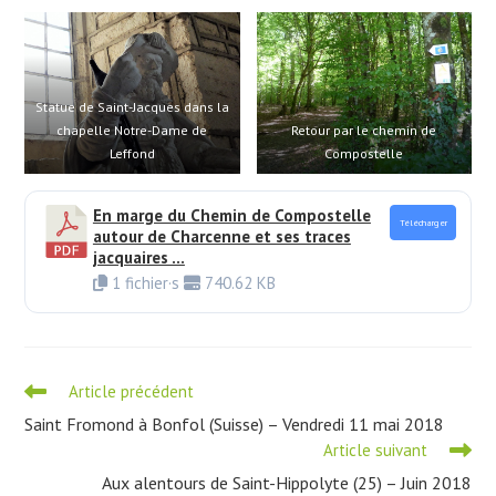
Statue de Saint-Jacques dans la
chapelle Notre-Dame de
Retour par le chemin de
Leffond
Compostelle
En marge du Chemin de Compostelle
Télécharger
autour de Charcenne et ses traces
jacquaires ...
1 fichier·s
740.62 KB
Read
Article précédent
more
Saint Fromond à Bonfol (Suisse) – Vendredi 11 mai 2018
articles
Article suivant
Aux alentours de Saint-Hippolyte (25) – Juin 2018