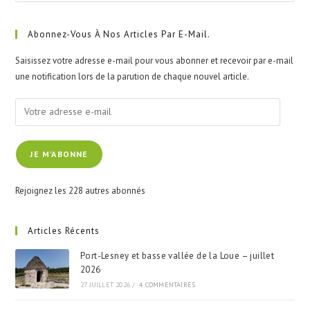
to
clo
Abonnez-Vous À Nos Articles Par E-Mail.
the
Saisissez votre adresse e-mail pour vous abonner et recevoir par e-mail
sea
une notification lors de la parution de chaque nouvel article.
pan
Votre
adresse
e-
JE M'ABONNE
mail
Rejoignez les 228 autres abonnés
Articles Récents
Port-Lesney et basse vallée de la Loue – juillet
2026
27 JUILLET 2026
/
4 COMMENTAIRES