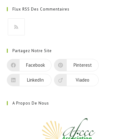
dans
Flux RSS Des Commentaires
un
nouvel
onglet
S’ouvre
dans
Partagez Notre Site
un
nouvel
Facebook
Pinterest
onglet
LinkedIn
Viadeo
A Propos De Nous