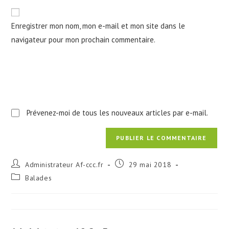
to
de
comment
votre
Enregistrer mon nom, mon e-mail et mon site dans le
site
navigateur pour mon prochain commentaire.
(facultatif)
Prévenez-moi de tous les nouveaux articles par e-mail.
Auteur/autrice
Publication
Administrateur Af-ccc.fr
29 mai 2018
de
publiée :
Post
Balades
la
category:
publication :