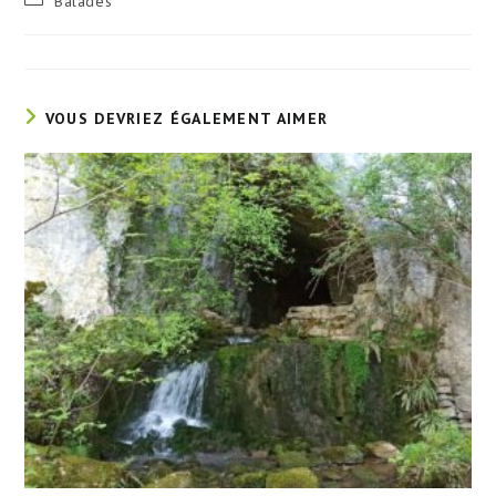
Balades
la
category:
publication :
VOUS DEVRIEZ ÉGALEMENT AIMER