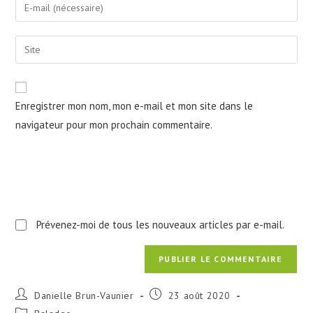
Enter
or
your
username
email
Saisir
to
address
l’URL
comment
to
de
comment
votre
Enregistrer mon nom, mon e-mail et mon site dans le
site
navigateur pour mon prochain commentaire.
(facultatif)
Prévenez-moi de tous les nouveaux articles par e-mail.
Auteur/autrice
Publication
Danielle Brun-Vaunier
23 août 2020
de
publiée :
Post