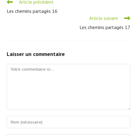
Read
Article précédent
more
Les chemins partagés 16
articles
Article suivant
Les chemins partagés 17
Laisser un commentaire
Comment
Enter
your
name