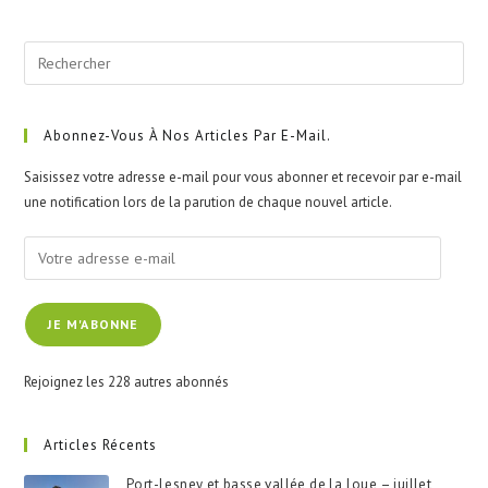
Pre
Esc
to
clo
Abonnez-Vous À Nos Articles Par E-Mail.
the
Saisissez votre adresse e-mail pour vous abonner et recevoir par e-mail
sea
une notification lors de la parution de chaque nouvel article.
pan
Votre
adresse
e-
JE M'ABONNE
mail
Rejoignez les 228 autres abonnés
Articles Récents
Port-Lesney et basse vallée de la Loue – juillet