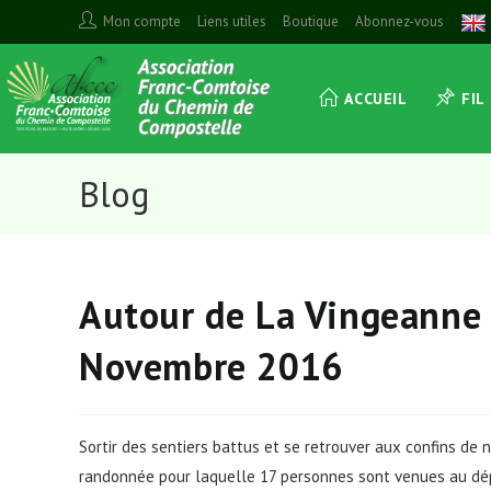
Skip
Mon compte
Liens utiles
Boutique
Abonnez-vous
to
content
ACCUEIL
FIL
Blog
Autour de La Vingeanne 
Novembre 2016
Sortir des sentiers battus et se retrouver aux confins de n
randonnée pour laquelle 17 personnes sont venues au dép