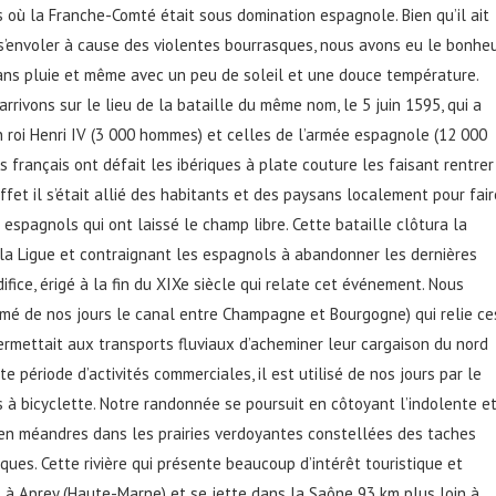
où la Franche-Comté était sous domination espagnole. Bien qu’il ait
’envoler à cause des violentes bourrasques, nous avons eu le bonhe
sans pluie et même avec un peu de soleil et une douce température.
rrivons sur le lieu de la bataille du même nom, le 5 juin 1595, qui a
 roi Henri IV (3 000 hommes) et celles de l’armée espagnole (12 000
 français ont défait les ibériques à plate couture les faisant rentrer
effet il s’était allié des habitants et des paysans localement pour fair
espagnols qui ont laissé le champ libre. Cette bataille clôtura la
à la Ligue et contraignant les espagnols à abandonner les dernières
ifice, érigé à la fin du XIXe siècle qui relate cet événement. Nous
mmé de nos jours le canal entre Champagne et Bourgogne) qui relie ce
permettait aux transports fluviaux d’acheminer leur cargaison du nord
e période d’activités commerciales, il est utilisé de nos jours par le
 à bicyclette. Notre randonnée se poursuit en côtoyant l’indolente e
 en méandres dans les prairies verdoyantes constellées des taches
ues. Cette rivière qui présente beaucoup d’intérêt touristique et
 à Aprey (Haute-Marne) et se jette dans la Saône 93 km plus loin à