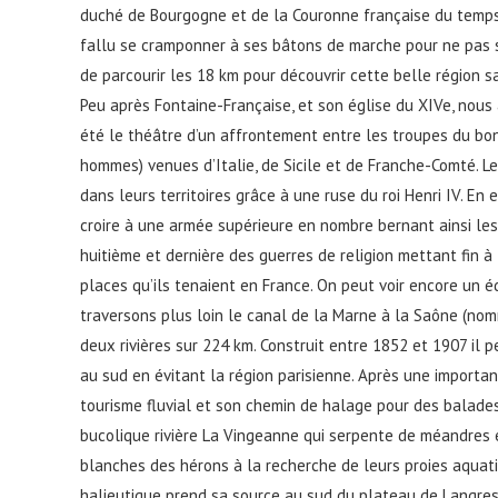
duché de Bourgogne et de la Couronne française du temps 
fallu se cramponner à ses bâtons de marche pour ne pas s
de parcourir les 18 km pour découvrir cette belle région 
Peu après Fontaine-Française, et son église du XIVe, nous a
été le théâtre d’un affrontement entre les troupes du bon
hommes) venues d’Italie, de Sicile et de Franche-Comté. Les
dans leurs territoires grâce à une ruse du roi Henri IV. En 
croire à une armée supérieure en nombre bernant ainsi les 
huitième et dernière des guerres de religion mettant fin 
places qu’ils tenaient en France. On peut voir encore un éd
traversons plus loin le canal de la Marne à la Saône (no
deux rivières sur 224 km. Construit entre 1852 et 1907 il 
au sud en évitant la région parisienne. Après une important
tourisme fluvial et son chemin de halage pour des balades
bucolique rivière La Vingeanne qui serpente de méandres
blanches des hérons à la recherche de leurs proies aquatiq
halieutique prend sa source au sud du plateau de Langres