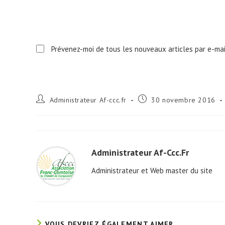
to
comment
comment
Prévenez-moi de tous les nouveaux articles par e-mai
Auteur/autrice
Publication
Administrateur Af-ccc.fr
30 novembre 2016
de
publiée :
la
publication :
Administrateur Af-Ccc.fr
Administrateur et Web master du site
VOUS DEVRIEZ ÉGALEMENT AIMER