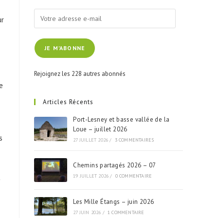
Votre
ur
adresse
e-
JE M'ABONNE
mail
Rejoignez les 228 autres abonnés
e
Articles Récents
Port-Lesney et basse vallée de la
Loue – juillet 2026
s
27 JUILLET 2026
/
3 COMMENTAIRES
Chemins partagés 2026 – 07
t
19 JUILLET 2026
/
0 COMMENTAIRE
Les Mille Étangs – juin 2026
27 JUIN 2026
/
1 COMMENTAIRE