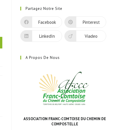
dans
Partagez Notre Site
un
nouvel
Facebook
Pinterest
onglet
LinkedIn
Viadeo
A Propos De Nous
ASSOCIATION FRANC-COMTOISE DU CHEMIN DE
COMPOSTELLE