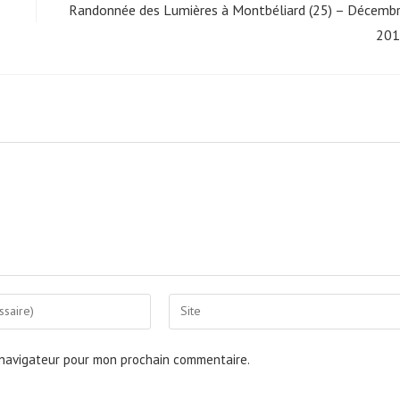
Randonnée des Lumières à Montbéliard (25) – Décemb
201
Saisir
l’URL
de
 navigateur pour mon prochain commentaire.
votre
site