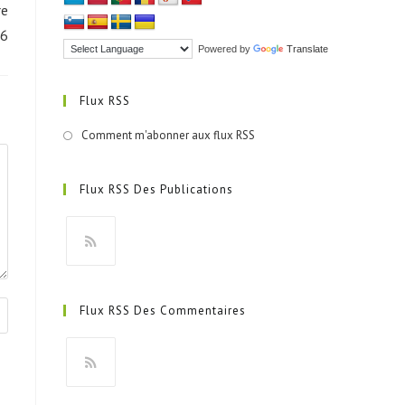
re
6
Powered by
Translate
Flux RSS
Comment m'abonner aux flux RSS
Flux RSS Des Publications
S’ouvre
dans
Flux RSS Des Commentaires
un
nouvel
onglet
S’ouvre