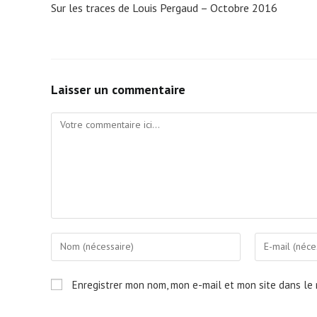
Sur les traces de Louis Pergaud – Octobre 2016
articles
Laisser un commentaire
Comment
Enter
Enter
your
your
name
email
Enregistrer mon nom, mon e-mail et mon site dans le
or
address
username
to