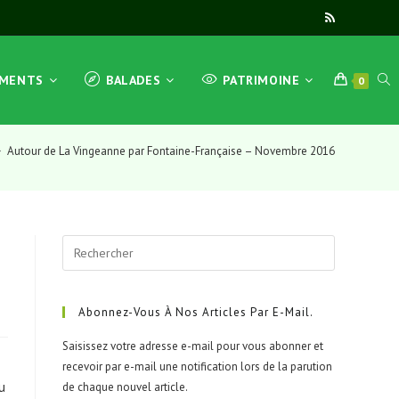
TOG
EMENTS
BALADES
PATRIMOINE
0
>
Autour de La Vingeanne par Fontaine-Française – Novembre 2016
WEB
Press
SEA
Escape
to
close
Abonnez-Vous À Nos Articles Par E-Mail.
the
Saisissez votre adresse e-mail pour vous abonner et
search
recevoir par e-mail une notification lors de la parution
panel.
u
de chaque nouvel article.