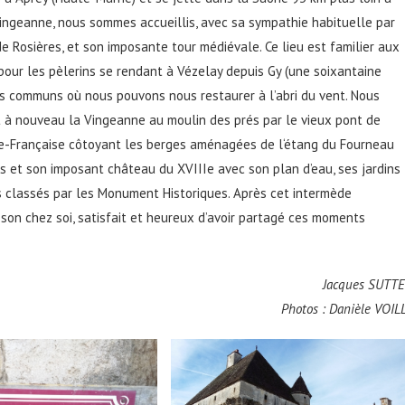
Vingeanne, nous sommes accueillis, avec sa sympathie habituelle par
e Rosières, et son imposante tour médiévale. Ce lieu est familier aux
 pour les pèlerins se rendant à Vézelay depuis Gy (une soixantaine
es communs où nous pouvons nous restaurer à l’abri du vent. Nous
 à nouveau la Vingeanne au moulin des prés par le vieux pont de
ine-Française côtoyant les berges aménagées de l‘étang du Fourneau
es et son imposant château du XVIIIe avec son plan d’eau, ses jardins
nts classés par les Monument Historiques. Après cet intermède
e son chez soi, satisfait et heureux d’avoir partagé ces moments
Jacques SUTT
Photos : Danièle VOIL