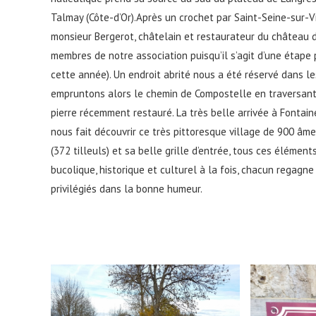
Talmay (Côte-d’Or).Après un crochet par Saint-Seine-sur-
monsieur Bergerot, châtelain et restaurateur du château d
membres de notre association puisqu’il s’agit d’une étape
cette année). Un endroit abrité nous a été réservé dans l
empruntons alors le chemin de Compostelle en traversant
pierre récemment restauré. La très belle arrivée à Fonta
nous fait découvrir ce très pittoresque village de 900 âm
(372 tilleuls) et sa belle grille d’entrée, tous ces éléme
bucolique, historique et culturel à la fois, chacun regagn
privilégiés dans la bonne humeur.