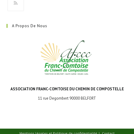
onglet
S’ouvre
dans
A Propos De Nous
un
nouvel
onglet
ASSOCIATION FRANC-COMTOISE DU CHEMIN DE COMPOSTELLE
11 rue Degombert 90000 BELFORT
Mentions légales et Politique de confidentialité
Contact