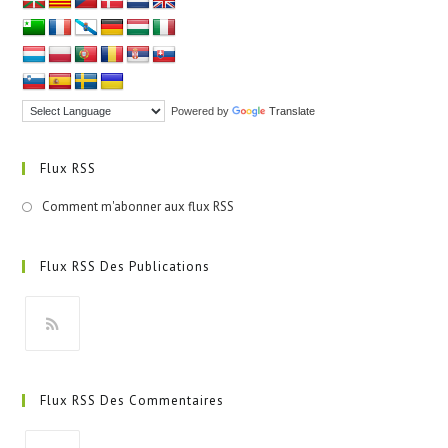
Powered by
Translate
Flux RSS
Comment m'abonner aux flux RSS
Flux RSS Des Publications
S’ouvre
dans
Flux RSS Des Commentaires
un
nouvel