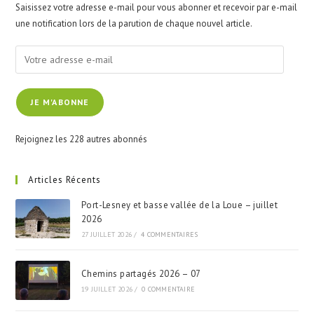
Saisissez votre adresse e-mail pour vous abonner et recevoir par e-mail
sea
une notification lors de la parution de chaque nouvel article.
pan
Votre
adresse
e-
JE M'ABONNE
mail
Rejoignez les 228 autres abonnés
Articles Récents
Port-Lesney et basse vallée de la Loue – juillet
2026
27 JUILLET 2026
/
4 COMMENTAIRES
Chemins partagés 2026 – 07
19 JUILLET 2026
/
0 COMMENTAIRE