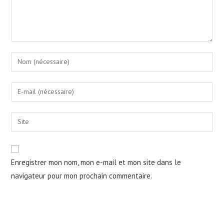
Enter
your
name
Enter
or
your
username
email
Saisir
to
address
l’URL
comment
to
de
comment
votre
Enregistrer mon nom, mon e-mail et mon site dans le
site
navigateur pour mon prochain commentaire.
(facultatif)