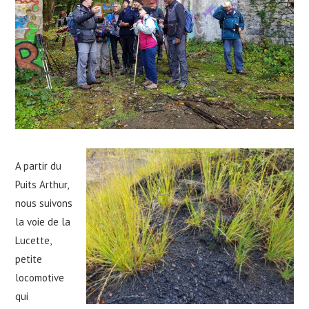
A partir du
Puits Arthur,
nous suivons
la voie de la
Lucette,
petite
locomotive
qui