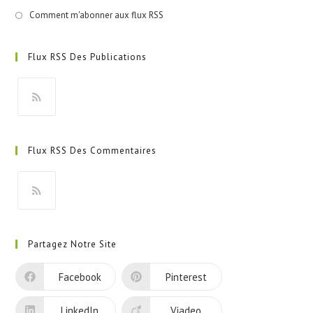
Comment m'abonner aux flux RSS
Flux RSS Des Publications
S’ouvre
dans
Flux RSS Des Commentaires
un
nouvel
onglet
S’ouvre
dans
Partagez Notre Site
un
nouvel
Facebook
Pinterest
onglet
LinkedIn
Viadeo