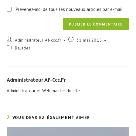
Prévenez-moi de tous les nouveaux articles par e-mail.
Auteur/autrice
Publication
Administrateur Af-ccc.fr
31 mai 2015
de
publiée :
Post
Balades
la
category:
publication :
Administrateur Af-Ccc.fr
Administrateur et Web master du site
VOUS DEVRIEZ ÉGALEMENT AIMER