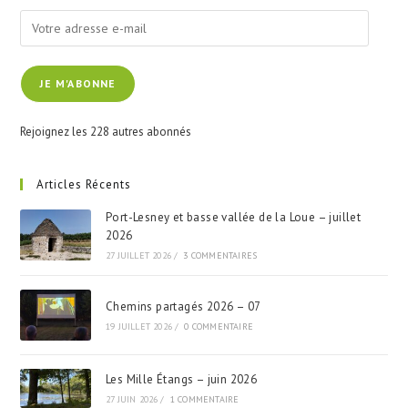
Votre
adresse
e-
JE M'ABONNE
mail
Rejoignez les 228 autres abonnés
Articles Récents
Port-Lesney et basse vallée de la Loue – juillet
2026
27 JUILLET 2026
/
3 COMMENTAIRES
Chemins partagés 2026 – 07
19 JUILLET 2026
/
0 COMMENTAIRE
Les Mille Étangs – juin 2026
27 JUIN 2026
/
1 COMMENTAIRE