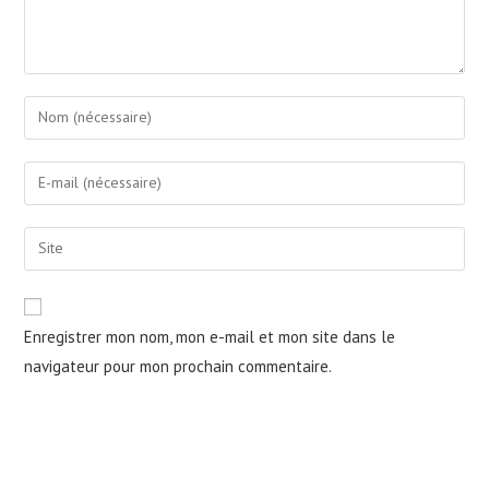
Enter
your
name
Enter
or
your
username
email
Saisir
to
address
l’URL
comment
to
de
comment
votre
Enregistrer mon nom, mon e-mail et mon site dans le
site
navigateur pour mon prochain commentaire.
(facultatif)