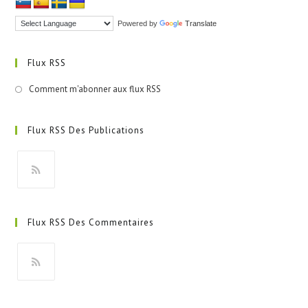
Powered by
Translate
Flux RSS
Comment m'abonner aux flux RSS
Flux RSS Des Publications
S’ouvre
dans
Flux RSS Des Commentaires
un
nouvel
onglet
S’ouvre
dans