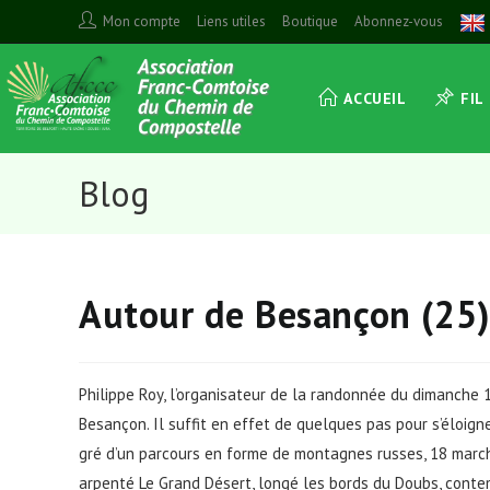
Skip
Mon compte
Liens utiles
Boutique
Abonnez-vous
to
content
ACCUEIL
FIL
Blog
Autour de Besançon (25)
Philippe Roy, l’organisateur de la randonnée du dimanche 1
Besançon. Il suffit en effet de quelques pas pour s’éloigne
gré d’un parcours en forme de montagnes russes, 18 march
arpenté Le Grand Désert, longé les bords du Doubs, conte