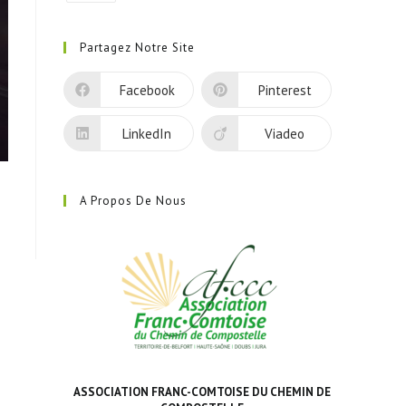
S’ouvre
dans
Partagez Notre Site
un
nouvel
Facebook
Pinterest
onglet
LinkedIn
Viadeo
A Propos De Nous
ASSOCIATION FRANC-COMTOISE DU CHEMIN DE