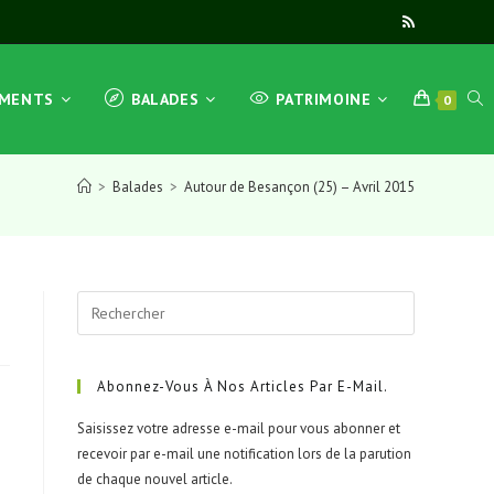
TOG
EMENTS
BALADES
PATRIMOINE
0
>
Balades
>
Autour de Besançon (25) – Avril 2015
WEB
Press
SEA
Escape
to
close
Abonnez-Vous À Nos Articles Par E-Mail.
the
Saisissez votre adresse e-mail pour vous abonner et
search
recevoir par e-mail une notification lors de la parution
panel.
de chaque nouvel article.