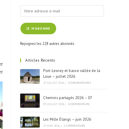
Votre
adresse
e
e-
JE M'ABONNE
mail
Rejoignez les 228 autres abonnés
Articles Récents
et
Port-Lesney et basse vallée de la
et
Loue – juillet 2026
27 JUILLET 2026
/
4 COMMENTAIRES
Chemins partagés 2026 – 07
19 JUILLET 2026
/
0 COMMENTAIRE
Les Mille Étangs – juin 2026
27 JUIN 2026
/
1 COMMENTAIRE