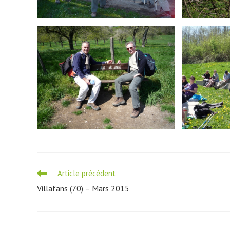
Read
Article précédent
more
Villafans (70) – Mars 2015
articles