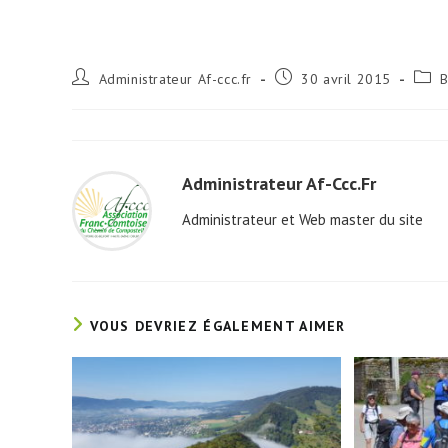
Auteur/autrice
Publication
Post
Administrateur Af-ccc.fr
30 avril 2015
B
de
publiée :
categ
la
publication :
Administrateur Af-Ccc.fr
Administrateur et Web master du site
VOUS DEVRIEZ ÉGALEMENT AIMER