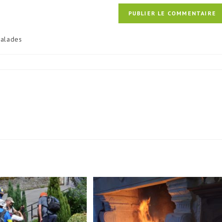
alades
ory: