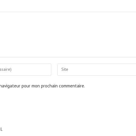
Saisir
l’URL
de
 navigateur pour mon prochain commentaire.
votre
site
(facultatif)
l.