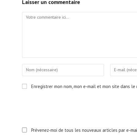
Laisser un commentaire
Comment
Enter
Enter
your
your
name
email
Enregistrer mon nom, mon e-mail et mon site dans le
or
address
username
to
to
comment
comment
Prévenez-moi de tous les nouveaux articles par e-mai