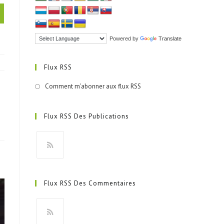
Powered by
Translate
Flux RSS
Comment m'abonner aux flux RSS
Flux RSS Des Publications
S’ouvre
dans
Flux RSS Des Commentaires
un
nouvel
onglet