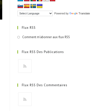
Powered by
Translate
Flux RSS
Comment m'abonner aux flux RSS
Flux RSS Des Publications
S’ouvre
dans
Flux RSS Des Commentaires
un
nouvel
onglet
S’ouvre