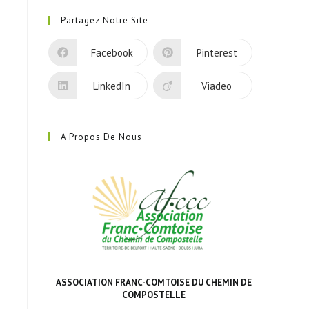
dans
Partagez Notre Site
un
nouvel
Facebook
Pinterest
onglet
LinkedIn
Viadeo
A Propos De Nous
ASSOCIATION FRANC-COMTOISE DU CHEMIN DE
COMPOSTELLE