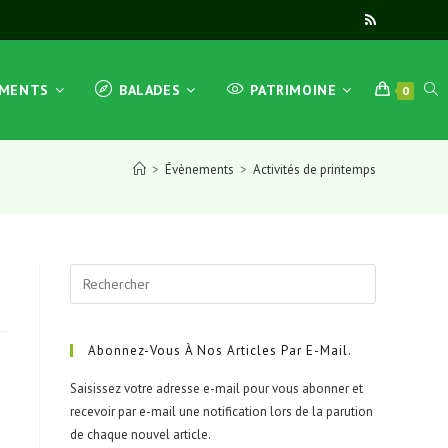
TOG
EMENTS
BALADES
PATRIMOINE
0
>
Évènements
>
Activités de printemps
WEB
Press
SEA
Escape
to
close
Abonnez-Vous À Nos Articles Par E-Mail.
the
Saisissez votre adresse e-mail pour vous abonner et
search
recevoir par e-mail une notification lors de la parution
panel.
de chaque nouvel article.