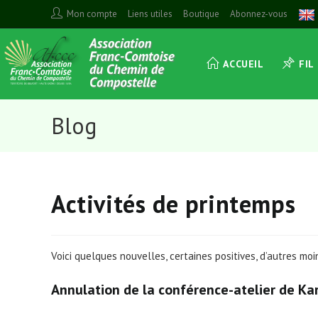
Skip
Mon compte
Liens utiles
Boutique
Abonnez-vous
to
content
ACCUEIL
FIL
Blog
Activités de printemps
Voici quelques nouvelles, certaines positives, d’autres mo
Annulation de la conférence-atelier de Kar