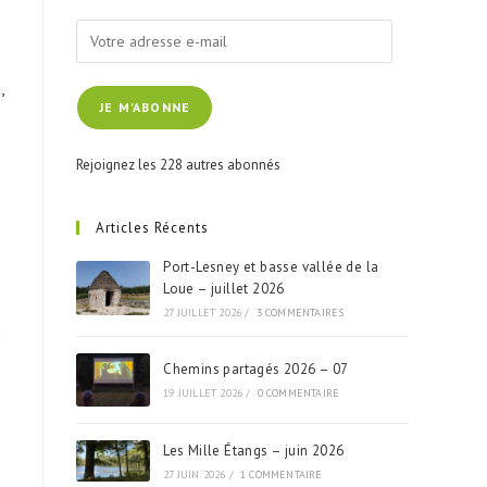
Votre
adresse
e-
,
JE M'ABONNE
mail
Rejoignez les 228 autres abonnés
Articles Récents
Port-Lesney et basse vallée de la
Loue – juillet 2026
27 JUILLET 2026
/
3 COMMENTAIRES
Chemins partagés 2026 – 07
19 JUILLET 2026
/
0 COMMENTAIRE
Les Mille Étangs – juin 2026
27 JUIN 2026
/
1 COMMENTAIRE