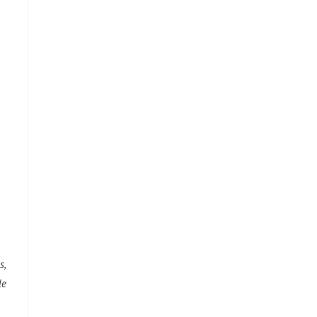
s,
le