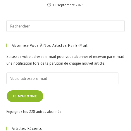
18 septembre 2021
Pre
Esc
to
clo
Abonnez-Vous À Nos Articles Par E-Mail.
the
Saisissez votre adresse e-mail pour vous abonner et recevoir par e-mail
sea
une notification lors de la parution de chaque nouvel article.
pan
Votre
adresse
e-
JE M'ABONNE
mail
Rejoignez les 228 autres abonnés
Articles Récents