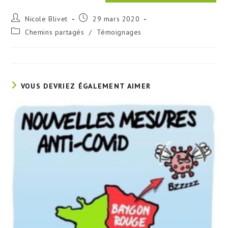
Auteur/autrice
Publication
Nicole Blivet
29 mars 2020
de
publiée :
Post
Chemins partagés
/
Témoignages
la
category:
publication :
VOUS DEVRIEZ ÉGALEMENT AIMER