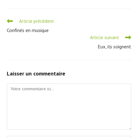
Read
Article précédent
more
Confinés en musique
articles
Article suivant
Eux, ils soignent
Laisser un commentaire
Comment