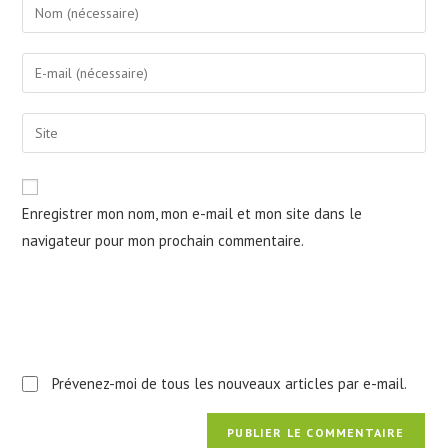
Enter
your
name
Enter
or
your
username
email
Saisir
to
address
l’URL
comment
to
de
comment
votre
Enregistrer mon nom, mon e-mail et mon site dans le
site
navigateur pour mon prochain commentaire.
(facultatif)
Prévenez-moi de tous les nouveaux articles par e-mail.