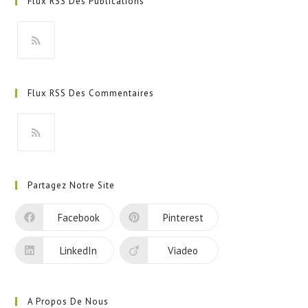
Flux RSS Des Publications
S’ouvre
dans
Flux RSS Des Commentaires
un
nouvel
onglet
S’ouvre
dans
Partagez Notre Site
un
nouvel
Facebook
Pinterest
onglet
LinkedIn
Viadeo
A Propos De Nous