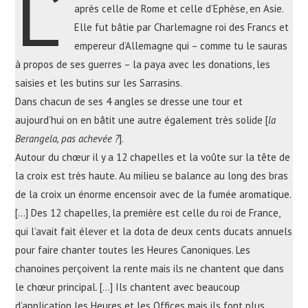
L’
après celle de Rome et celle d’Ephèse, en Asie.
Elle fut bâtie par Charlemagne roi des Francs et
empereur d’Allemagne qui – comme tu le sauras
à propos de ses guerres – la paya avec les donations, les
saisies et les butins sur les Sarrasins.
Dans chacun de ses 4 angles se dresse une tour et
aujourd’hui on en bâtit une autre également très solide [
la
Berangela, pas achevée ?
].
Autour du chœur il y a 12 chapelles et la voûte sur la tête de
la croix est très haute. Au milieu se balance au long des bras
de la croix un énorme encensoir avec de la fumée aromatique.
[…] Des 12 chapelles, la première est celle du roi de France,
qui l’avait fait élever et la dota de deux cents ducats annuels
pour faire chanter toutes les Heures Canoniques. Les
chanoines perçoivent la rente mais ils ne chantent que dans
le chœur principal. […] Ils chantent avec beaucoup
d’application les Heures et les Offices mais ils font plus