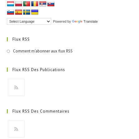
Powered by
Translate
Flux RSS
Comment m'abonner aux flux RSS
Flux RSS Des Publications
S’ouvre
dans
Flux RSS Des Commentaires
un
nouvel
onglet