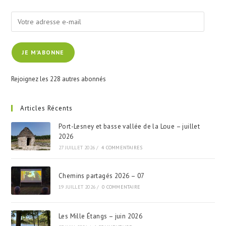
pan
Votre
adresse
e-
JE M'ABONNE
mail
Rejoignez les 228 autres abonnés
Articles Récents
Port-Lesney et basse vallée de la Loue – juillet
2026
27 JUILLET 2026
/
4 COMMENTAIRES
Chemins partagés 2026 – 07
19 JUILLET 2026
/
0 COMMENTAIRE
Les Mille Étangs – juin 2026