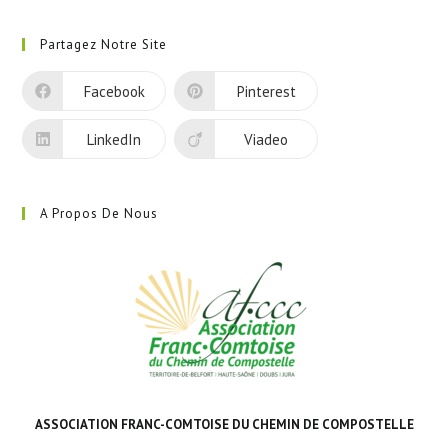
S’ouvre
dans
Partagez Notre Site
un
nouvel
Facebook
Pinterest
onglet
LinkedIn
Viadeo
A Propos De Nous
ASSOCIATION FRANC-COMTOISE DU CHEMIN DE COMPOSTELLE