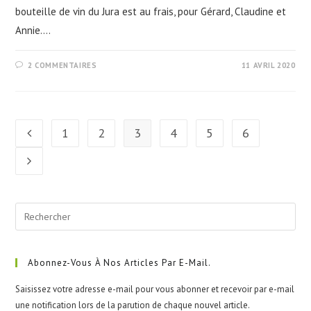
bouteille de vin du Jura est au frais, pour Gérard, Claudine et
Annie.…
2 COMMENTAIRES
11 AVRIL 2020
1
2
3
4
5
6
Go to the previous page
Aller à la page suivante
Pre
Esc
to
clo
Abonnez-Vous À Nos Articles Par E-Mail.
the
Saisissez votre adresse e-mail pour vous abonner et recevoir par e-mail
sea
une notification lors de la parution de chaque nouvel article.