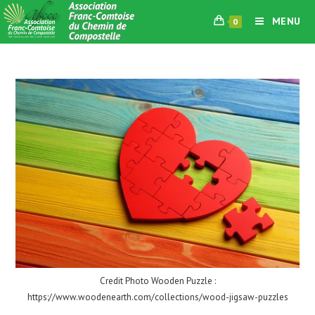
Skip
MENU
0
to
content
Credit Photo Wooden Puzzle :
https://www.woodenearth.com/collections/wood-jigsaw-puzzles