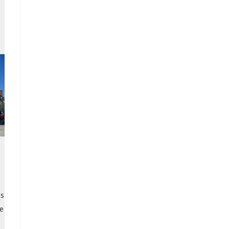
os
le