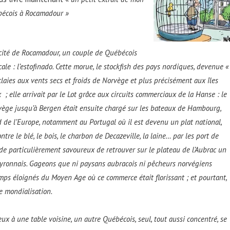
ébécois à Rocamadour »
 cité de Rocamadour, un couple de Québécois
cale : l’estofinado. Cette morue, le stockfish des pays nordiques, devenue «
 claies aux vents secs et froids de Norvège et plus précisément aux îles
 elle arrivait par le Lot grâce aux circuits commerciaux de la Hanse : le
vège jusqu’à Bergen était ensuite chargé sur les bateaux de Hambourg,
 de l’Europe, notamment au Portugal où il est devenu un plat national,
re le blé, le bois, le charbon de Decazeville, la laine… par les port de
de particulièrement savoureux de retrouver sur le plateau de l’Aubrac un
yronnais. Gageons que ni paysans aubracois ni pêcheurs norvégiens
mps éloignés du Moyen Age où ce commerce était florissant ; et pourtant,
de mondialisation.
x à une table voisine, un autre Québécois, seul, tout aussi concentré, se