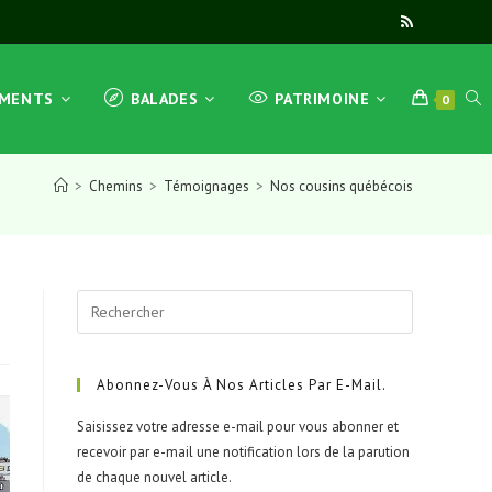
TOG
EMENTS
BALADES
PATRIMOINE
0
>
Chemins
>
Témoignages
>
Nos cousins québécois
WEB
Press
SEA
Escape
to
close
Abonnez-Vous À Nos Articles Par E-Mail.
the
Saisissez votre adresse e-mail pour vous abonner et
search
recevoir par e-mail une notification lors de la parution
panel.
de chaque nouvel article.