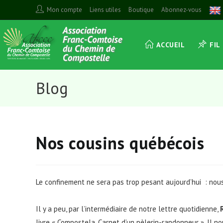
Skip
Mon compte
Liens utiles
Boutique
Abonnez-vous
to
content
ACCUEIL
FIL
Blog
Nos cousins québécois
Le confinement ne sera pas trop pesant aujourd’hui : nou
Il y a peu, par l’intermédiaire de notre lettre quotidienne,
livre « Compostela, Carnet d’un pèlerin-randonneur ». Il n