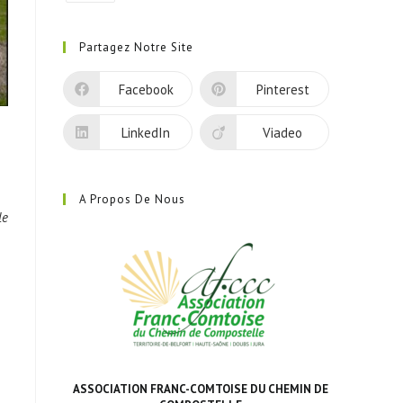
S’ouvre
dans
Partagez Notre Site
un
nouvel
Facebook
Pinterest
onglet
LinkedIn
Viadeo
A Propos De Nous
le
ASSOCIATION FRANC-COMTOISE DU CHEMIN DE