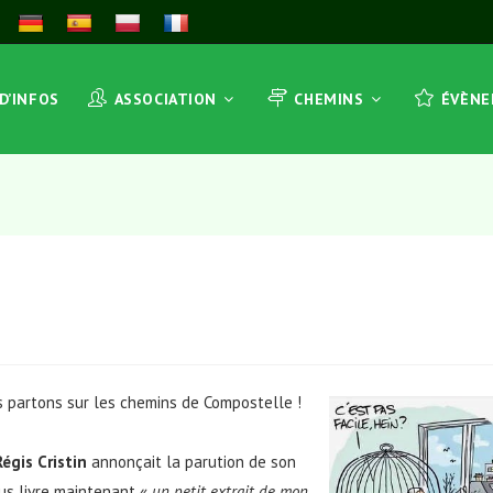
 D’INFOS
ASSOCIATION
CHEMINS
ÉVÈN
s partons sur les chemins de Compostelle !
Régis Cristin
annonçait la parution de son
ous livre maintenant «
un petit extrait de mon