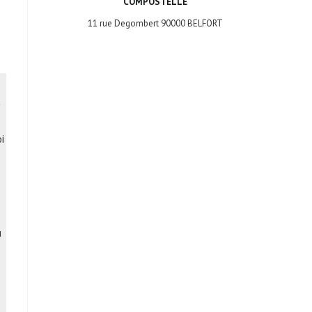
COMPOSTELLE
11 rue Degombert 90000 BELFORT
t
i
u