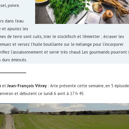
sel, poivre.
rs dans l’eau
 et ajoutez les
de terre sont cuits, trier le stockfisch et l’émietter ; écraser les
 remuez et versez l’huile bouillante sur le mélange pour l’incorporer
Vérifiez l’assaisonnement et servir très chaud. Les gourmands pourront 
s durs émincés.
u
et
Jean-François Vitrey
: Arte présente cette semaine, en 5 épisode
nviron et débutent ce lundi 6 avril à 17 h 45.