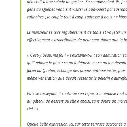
délectait d’une salade de gésiers. Se connaissaient-ils, j
gens du Québec venaient visiter le Sud-ouest par l’aérop
culinaires ; le couple tout à coup s’adresse à nous : « Vou
Le monsieur se lève régulièrement de table et va jeter un
effectivement extraordinaire, de peur sans doute que la 
« C’est-y beau, ma foi ! » s’exclame-t-il ; son admiration
qu’il admire le plus : ce qu’il déguste ou ce qu’il a devant
façon au Québec, échange des propos enthousiastes, puis m
même vénération que devait ressentir le pèlerin d’autref
Puis se rasseyant, il continue son repas. Son épouse tout a
du gâteau de dessert qu’elle a choisi, sans doute un morcea
ciel ! »
Quelle belle expression, ici, sur cette terrasse accrochée à 