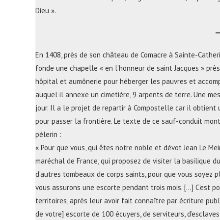
Dieu ».
En 1408, près de son château de Comacre à Sainte-Catherin
fonde une chapelle « en l’honneur de saint Jacques » près 
hôpital et aumônerie pour héberger les pauvres et accompl
auquel il annexe un cimetière, 9 arpents de terre. Une me
jour. Il a le projet de repartir à Compostelle car il obtien
pour passer la frontière. Le texte de ce sauf-conduit mont
pèlerin :
« Pour que vous, qui êtes notre noble et dévot Jean Le Mein
maréchal de France, qui proposez de visiter la basilique 
d’autres tombeaux de corps saints, pour que vous soyez p
vous assurons une escorte pendant trois mois. […] C’est p
territoires, après leur avoir fait connaître par écriture p
de votre] escorte de 100 écuyers, de serviteurs, d’esclaves,