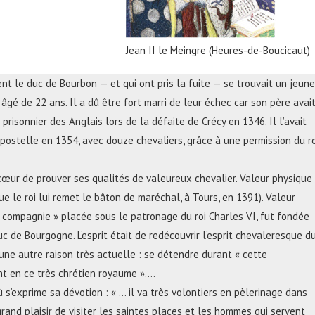
Jean II le Meingre (Heures-de-Boucicaut)
nt le duc de Bourbon — et qui ont pris la fuite — se trouvait un jeune
, âgé de 22 ans. Il a dû être fort marri de leur échec car son père avai
it prisonnier des Anglais lors de la défaite de Crécy en 1346. Il l’avait
ompostelle en 1354, avec douze chevaliers, grâce à une permission du ro
 cœur de prouver ses qualités de valeureux chevalier. Valeur physique
que le roi lui remet le bâton de maréchal, à Tours, en 1391). Valeur
« compagnie » placée sous le patronage du roi Charles VI, fut fondée
c de Bourgogne. L’esprit était de redécouvrir l’esprit chevaleresque d
 une autre raison très actuelle : se détendre durant « cette
nt en ce très chrétien royaume »….
où s’exprime sa dévotion : « … il va très volontiers en pèlerinage dans
grand plaisir de visiter les saintes places et les hommes qui servent