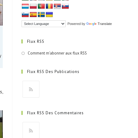
Powered by
Translate
Flux RSS
Comment m'abonner aux flux RSS
y
Flux RSS Des Publications
s,
S’ouvre
dans
Flux RSS Des Commentaires
un
nouvel
onglet