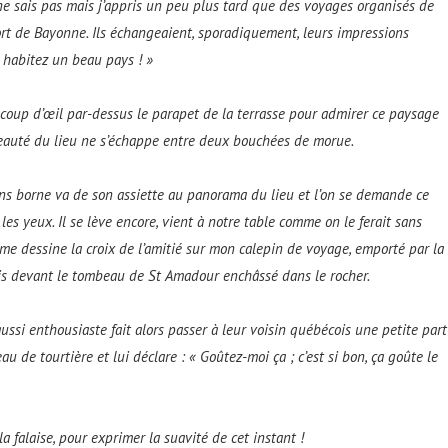
e ne sais pas mais j’appris un peu plus tard que des voyages organisés de
ort de Bayonne. Ils échangeaient, sporadiquement, leurs impressions
s habitez un beau pays ! »
 coup d’œil par-dessus le parapet de la terrasse pour admirer ce paysage
beauté du lieu ne s’échappe entre deux bouchées de morue.
 sans borne va de son assiette au panorama du lieu et l’on se demande ce
 les yeux. Il se lève encore, vient à notre table comme on le ferait sans
e dessine la croix de l’amitié sur mon calepin de voyage, emporté par la
ois devant le tombeau de St Amadour enchâssé dans le rocher.
ussi enthousiaste fait alors passer à leur voisin québécois une petite part
u de tourtière et lui déclare : « Goûtez-moi ça ; c’est si bon, ça goûte le
la falaise, pour exprimer la suavité de cet instant !