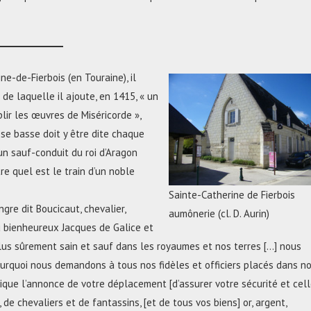
e-de-Fierbois (en Touraine), il
de laquelle il ajoute, en 1415, « un
ir les œuvres de Miséricorde »,
sse basse doit y être dite chaque
t un sauf-conduit du roi d’Aragon
re quel est le train d’un noble
Sainte-Catherine de Fierbois
gre dit Boucicaut, chevalier,
aumônerie (cl. D. Aurin)
du bienheureux Jacques de Galice et
lus sûrement sain et sauf dans les royaumes et nos terres […] nous
ourquoi nous demandons à tous nos fidèles et officiers placés dans n
ublique l’annonce de votre déplacement [d’assurer votre sécurité et cel
 de chevaliers et de fantassins, [et de tous vos biens] or, argent,