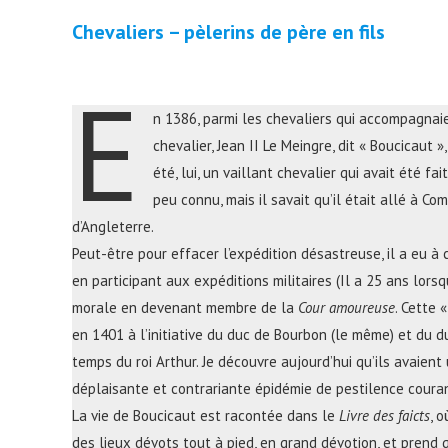
Chevaliers – pèlerins de père en fils
E
n 1386, parmi les chevaliers qui accompagnaie
chevalier, Jean II Le Meingre, dit « Boucicaut »
été, lui, un vaillant chevalier qui avait été fa
peu connu, mais il savait qu’il était allé à C
d’Angleterre.
Peut-être pour effacer l’expédition désastreuse, il a eu à
en participant aux expéditions militaires (Il a 25 ans lors
morale en devenant membre de la
Cour amoureuse
. Cette 
en 1401 à l’initiative du duc de Bourbon (le même) et du du
temps du roi Arthur. Je découvre aujourd’hui qu’ils avaient
déplaisante et contrariante épidémie de pestilence coura
La vie de Boucicaut est racontée dans le
Livre des faicts
, 
des lieux dévots tout à pied, en grand dévotion, et prend 