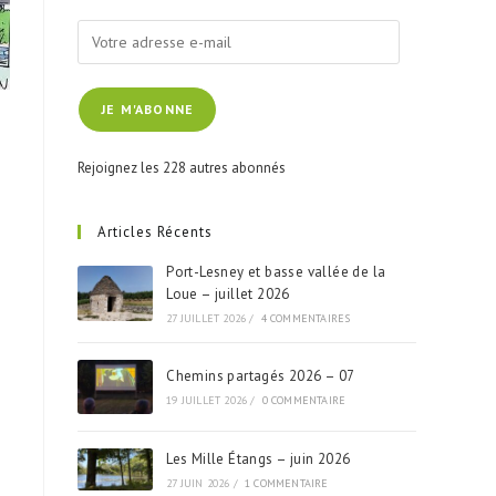
Votre
adresse
e-
JE M'ABONNE
mail
Rejoignez les 228 autres abonnés
Articles Récents
Port-Lesney et basse vallée de la
Loue – juillet 2026
27 JUILLET 2026
/
4 COMMENTAIRES
Chemins partagés 2026 – 07
19 JUILLET 2026
/
0 COMMENTAIRE
Les Mille Étangs – juin 2026
27 JUIN 2026
/
1 COMMENTAIRE