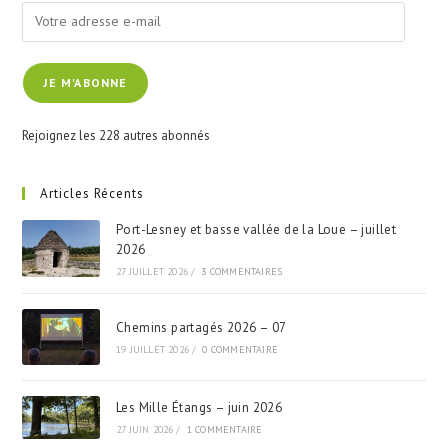
Votre
adresse
e-
JE M'ABONNE
mail
Rejoignez les 228 autres abonnés
Articles Récents
Port-Lesney et basse vallée de la Loue – juillet
2026
27 JUILLET 2026
/
3 COMMENTAIRES
Chemins partagés 2026 – 07
19 JUILLET 2026
/
0 COMMENTAIRE
Les Mille Étangs – juin 2026
27 JUIN 2026
/
1 COMMENTAIRE