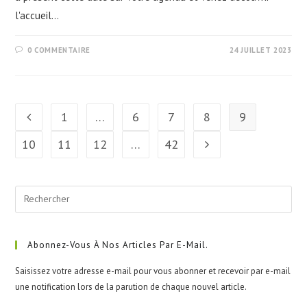
l'accueil…
0 COMMENTAIRE
24 JUILLET 2023
1
…
6
7
8
9
Go to the previous page
10
11
12
…
42
Aller à la page suivante
Pre
Esc
to
clo
Abonnez-Vous À Nos Articles Par E-Mail.
the
Saisissez votre adresse e-mail pour vous abonner et recevoir par e-mail
sea
une notification lors de la parution de chaque nouvel article.
pan