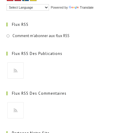
Powered by
Translate
Flux RSS
Comment m'abonner aux flux RSS
Flux RSS Des Publications
S’ouvre
dans
Flux RSS Des Commentaires
un
nouvel
onglet
S’ouvre
dans