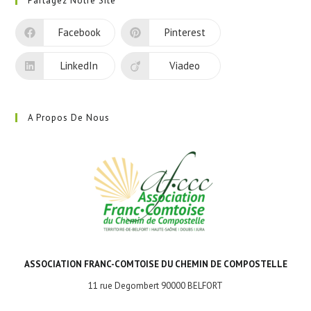
Partagez Notre Site
un
nouvel
Facebook
Pinterest
onglet
LinkedIn
Viadeo
A Propos De Nous
ASSOCIATION FRANC-COMTOISE DU CHEMIN DE COMPOSTELLE
11 rue Degombert 90000 BELFORT