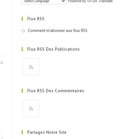
Powered by
Translate
Flux RSS
Comment m'abonner aux flux RSS
Flux RSS Des Publications
24
S’ouvre
dans
Flux RSS Des Commentaires
un
nouvel
onglet
S’ouvre
dans
Partagez Notre Site
un