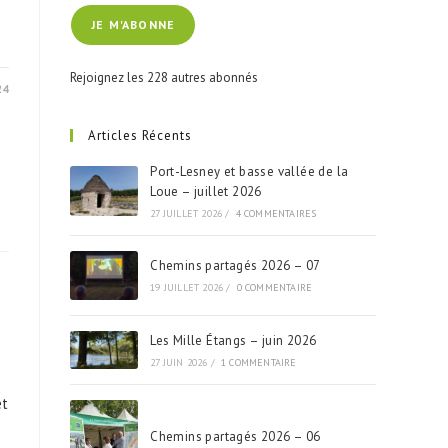
e-
JE M'ABONNE
mail
Rejoignez les 228 autres abonnés
24
Articles Récents
Port-Lesney et basse vallée de la
Loue – juillet 2026
27 JUILLET 2026
/
4 COMMENTAIRES
Chemins partagés 2026 – 07
19 JUILLET 2026
/
0 COMMENTAIRE
Les Mille Étangs – juin 2026
27 JUIN 2026
/
1 COMMENTAIRE
et
Chemins partagés 2026 – 06