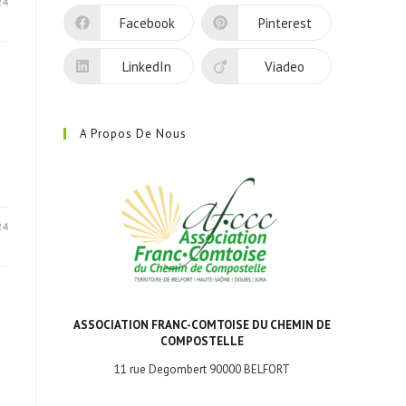
24
nouvel
Facebook
Pinterest
onglet
LinkedIn
Viadeo
A Propos De Nous
24
ASSOCIATION FRANC-COMTOISE DU CHEMIN DE
COMPOSTELLE
11 rue Degombert 90000 BELFORT