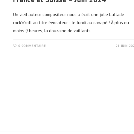
Un vieil auteur compositeur nous a écrit une jolie ballade
rock'n'roll au titre évocateur : le lundi au canapé ! À plus ou
moins 9 heures, la douzaine de vaillants…
0 COMMENTAIRE
21 JUIN 20