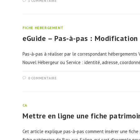
1 COMMENTAIRE
FICHE HÉBERGEMENT
eGuide – Pas-à-pas : Modification
Pas-à-pas à réaliser par le correspondant hébergements Vé
Nouvel Hébergeur ou Service : identité, adresse, coordonné
0 COMMENTAIRE
CA
Mettre en ligne une fiche patrimoi
Cet article explique pas-à-pas comment insérer une fiche pa
fiche patrimoine de Ray-sur-Saône, qui sert d'exemple po