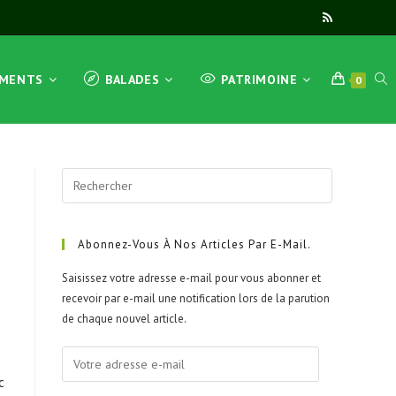
TOG
EMENTS
BALADES
PATRIMOINE
0
WEB
Press
Escape
to
close
Abonnez-Vous À Nos Articles Par E-Mail.
SEA
the
Saisissez votre adresse e-mail pour vous abonner et
search
recevoir par e-mail une notification lors de la parution
panel.
de chaque nouvel article.
Votre
adresse
c