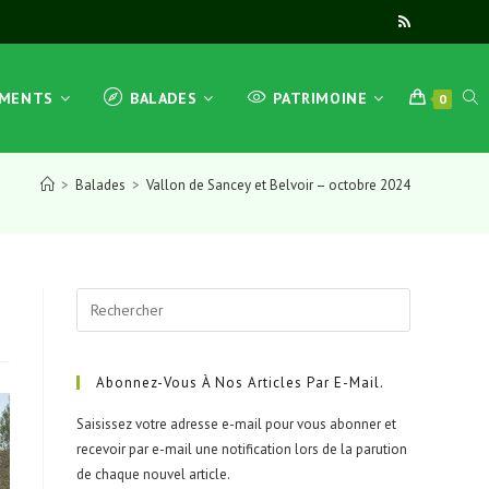
TOG
EMENTS
BALADES
PATRIMOINE
0
>
Balades
>
Vallon de Sancey et Belvoir – octobre 2024
WEB
Press
SEA
Escape
to
close
Abonnez-Vous À Nos Articles Par E-Mail.
the
Saisissez votre adresse e-mail pour vous abonner et
search
recevoir par e-mail une notification lors de la parution
panel.
de chaque nouvel article.