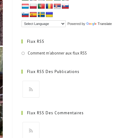
Powered by
Translate
Flux RSS
Comment m'abonner aux flux RSS
Flux RSS Des Publications
S’ouvre
dans
Flux RSS Des Commentaires
un
nouvel
onglet