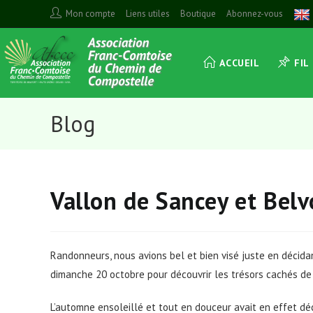
Skip
Mon compte
Liens utiles
Boutique
Abonnez-vous
to
content
ACCUEIL
FIL
Blog
Vallon de Sancey et Belv
Randonneurs, nous avions bel et bien visé juste en décid
dimanche 20 octobre pour découvrir les trésors cachés de
L’automne ensoleillé et tout en douceur avait en effet d