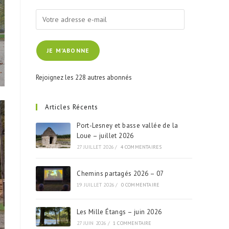
Votre
adresse
e-
JE M'ABONNE
mail
Rejoignez les 228 autres abonnés
Articles Récents
Port-Lesney et basse vallée de la
Loue – juillet 2026
27 JUILLET 2026
/
4 COMMENTAIRES
Chemins partagés 2026 – 07
19 JUILLET 2026
/
0 COMMENTAIRE
Les Mille Étangs – juin 2026
27 JUIN 2026
/
1 COMMENTAIRE