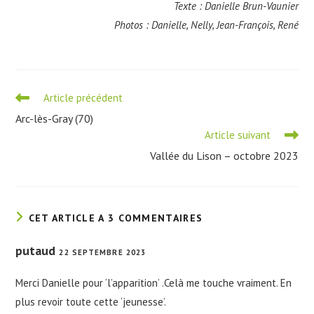
Texte : Danielle Brun-Vaunier
Photos : Danielle, Nelly, Jean-François, René
Read
Article précédent
more
Arc-lès-Gray (70)
articles
Article suivant
Vallée du Lison – octobre 2023
CET ARTICLE A 3 COMMENTAIRES
putaud
22 SEPTEMBRE 2023
Merci Danielle pour ‘l’apparition’ .Celà me touche vraiment. En
plus revoir toute cette ‘jeunesse’.