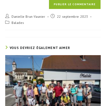
Auteur/autrice
Publication
Danielle Brun-Vaunier
22 septembre 2023
de
publiée :
Post
Balades
la
category:
publication :
VOUS DEVRIEZ ÉGALEMENT AIMER