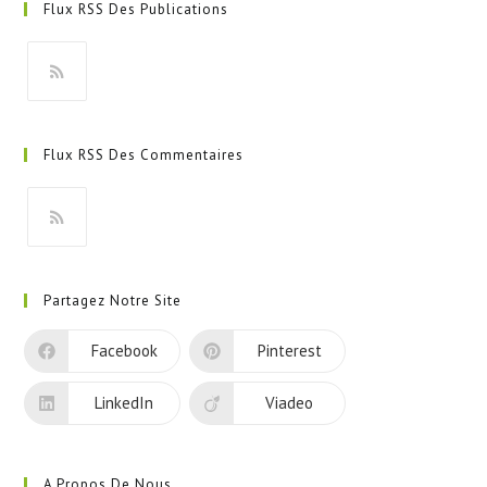
Flux RSS Des Publications
S’ouvre
dans
Flux RSS Des Commentaires
un
nouvel
onglet
S’ouvre
dans
Partagez Notre Site
un
nouvel
Facebook
Pinterest
onglet
LinkedIn
Viadeo
A Propos De Nous