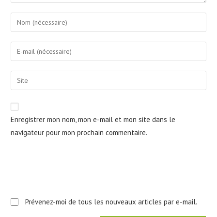
Enter
your
name
Enter
or
your
username
email
Saisir
to
address
l’URL
comment
to
de
comment
votre
Enregistrer mon nom, mon e-mail et mon site dans le
site
navigateur pour mon prochain commentaire.
(facultatif)
Prévenez-moi de tous les nouveaux articles par e-mail.