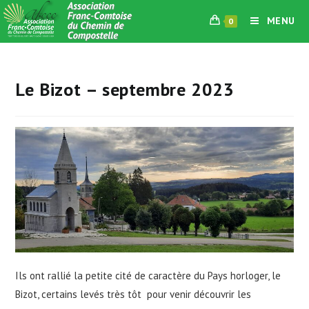
Skip
MENU
0
to
content
Le Bizot – septembre 2023
Ils ont rallié la petite cité de caractère du Pays horloger, le
Bizot, certains levés très tôt pour venir découvrir les