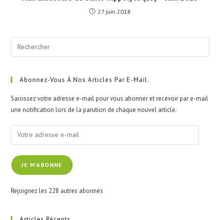
27 juin 2018
Pre
Esc
to
clo
Abonnez-Vous À Nos Articles Par E-Mail.
the
Saisissez votre adresse e-mail pour vous abonner et recevoir par e-mail
sea
une notification lors de la parution de chaque nouvel article.
pan
Votre
adresse
e-
JE M'ABONNE
mail
Rejoignez les 228 autres abonnés
Articles Récents