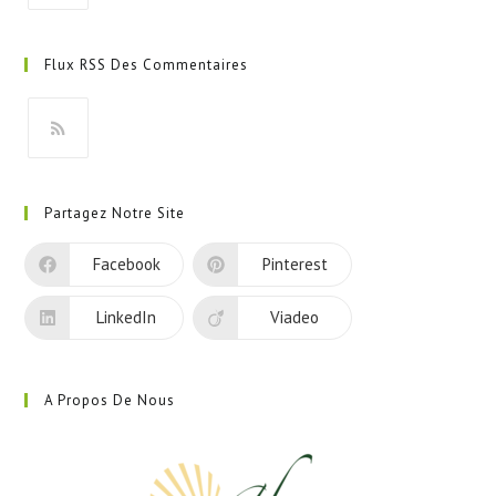
S’ouvre
dans
Flux RSS Des Commentaires
un
nouvel
onglet
S’ouvre
dans
Partagez Notre Site
un
nouvel
Facebook
Pinterest
onglet
LinkedIn
Viadeo
A Propos De Nous