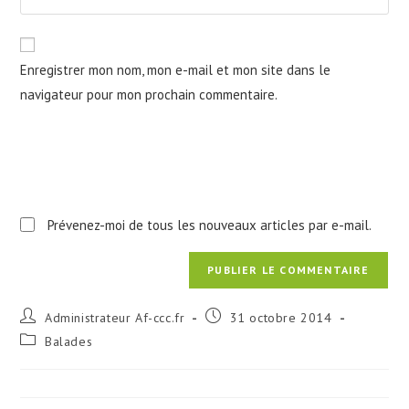
address
l’URL
comment
to
de
comment
votre
Enregistrer mon nom, mon e-mail et mon site dans le
site
navigateur pour mon prochain commentaire.
(facultatif)
Prévenez-moi de tous les nouveaux articles par e-mail.
Auteur/autrice
Publication
Administrateur Af-ccc.fr
31 octobre 2014
de
publiée :
Post
Balades
la
category:
publication :