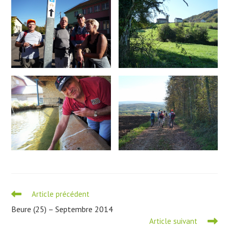
Read
Article précédent
more
Beure (25) – Septembre 2014
articles
Article suivant