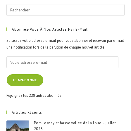
Pre
Esc
to
clo
Abonnez-Vous À Nos Articles Par E-Mail.
the
Saisissez votre adresse e-mail pour vous abonner et recevoir par e-mail
sea
une notification lors de la parution de chaque nouvel article.
pan
Votre
adresse
e-
JE M'ABONNE
mail
Rejoignez les 228 autres abonnés
Articles Récents
Port-Lesney et basse vallée de la Loue – juillet
2026