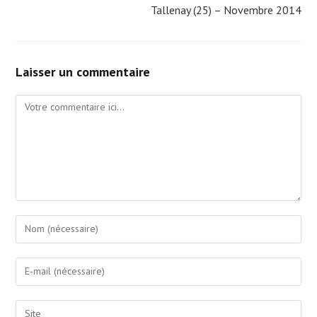
Tallenay (25) – Novembre 2014
Laisser un commentaire
Comment
Enter
your
name
Enter
or
your
username
email
Saisir
to