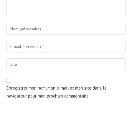
Enter
your
name
Enter
or
your
username
email
Saisir
to
address
l’URL
comment
to
de
comment
votre
Enregistrer mon nom, mon e-mail et mon site dans le
site
navigateur pour mon prochain commentaire.
(facultatif)