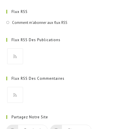
Flux RSS
Comment m'abonner aux flux RSS
Flux RSS Des Publications
S’ouvre
dans
Flux RSS Des Commentaires
un
nouvel
onglet
S’ouvre
dans
Partagez Notre Site
un
nouvel