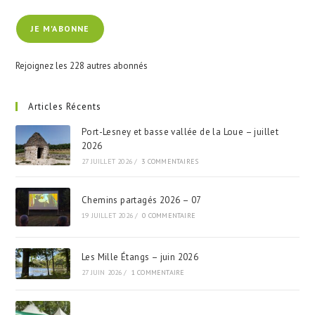
e-
JE M'ABONNE
mail
Rejoignez les 228 autres abonnés
Articles Récents
Port-Lesney et basse vallée de la Loue – juillet
2026
27 JUILLET 2026
/
3 COMMENTAIRES
Chemins partagés 2026 – 07
19 JUILLET 2026
/
0 COMMENTAIRE
Les Mille Étangs – juin 2026
27 JUIN 2026
/
1 COMMENTAIRE