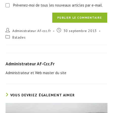
Prévenez-moi de tous les nouveaux articles par e-mail.
Auteur/autrice
Publication
Administrateur Af-ccc.fr
30 septembre 2013
de
publiée :
Post
Balades
la
category:
publication :
Administrateur Af-Ccc.fr
Administrateur et Web master du site
VOUS DEVRIEZ ÉGALEMENT AIMER