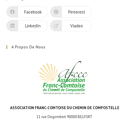
un
nouvel
Facebook
Pinterest
onglet
LinkedIn
Viadeo
A Propos De Nous
ASSOCIATION FRANC-COMTOISE DU CHEMIN DE COMPOSTELLE
11 rue Degombert 90000 BELFORT