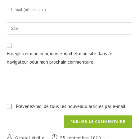
name
Enter
or
your
username
email
Saisir
to
address
l’URL
comment
to
de
comment
votre
Enregistrer mon nom, mon e-mail et mon site dans le
site
navigateur pour mon prochain commentaire.
(facultatif)
Prévenez-moi de tous les nouveaux articles par e-mail.
Auteur/autrice
Publication
Gabriel Vieille
25 septembre 2020