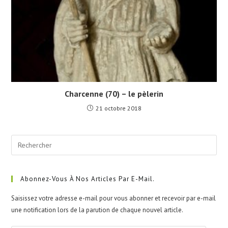
Charcenne (70) – le pèlerin
21 octobre 2018
Pre
Esc
to
clo
Abonnez-Vous À Nos Articles Par E-Mail.
the
Saisissez votre adresse e-mail pour vous abonner et recevoir par e-mail
sea
une notification lors de la parution de chaque nouvel article.
pan