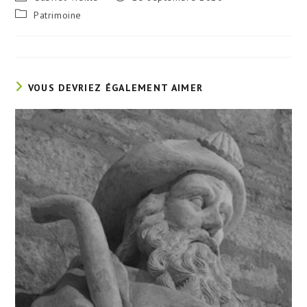
de
publiée :
Post
Patrimoine
la
category:
publication :
VOUS DEVRIEZ ÉGALEMENT AIMER