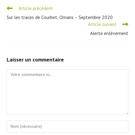
Read
Article précédent
more
Sur les traces de Courbet, Ornans – Septembre 2020
articles
Article suivant
Alerte enlèvement
Laisser un commentaire
Comment
Enter
your