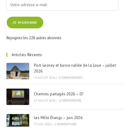
Votre
adresse
e-
JE M'ABONNE
mail
Rejoignez les 228 autres abonnés
Articles Récents
Port-Lesney et basse vallée de la Loue – juillet
2026
27 JUILLET 2026
/
3 COMMENTAIRES
Chemins partagés 2026 – 07
19 JUILLET 2026
/
0 COMMENTAIRE
Les Mille Étangs – juin 2026
27 JUIN 2026
/
1 COMMENTAIRE