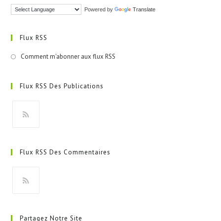
Powered by
Translate
Flux RSS
Comment m'abonner aux flux RSS
Flux RSS Des Publications
S’ouvre
dans
Flux RSS Des Commentaires
un
nouvel
onglet
S’ouvre
dans
Partagez Notre Site