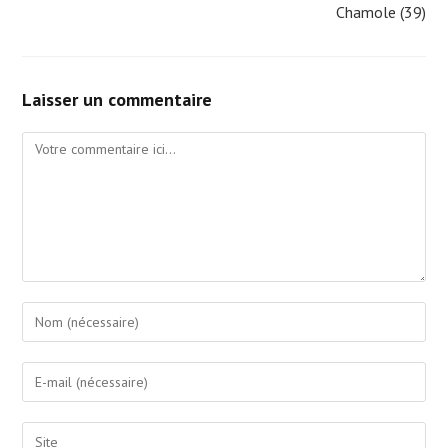
Chamole (39)
Laisser un commentaire
Comment
Enter
your
name
Enter
or
your
username
email
Saisir
to