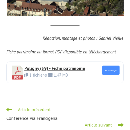
Rédaction, montage et photos : Gabriel Vieill
e
Fiche patrimoine au format PDF disponible en téléchargement
Poligny (39) - Fiche patrimoine
Télécharger
1 fichier·s
1.47 MB
Read
Article précédent
more
Conférence Via Francigena
articles
Article suivant