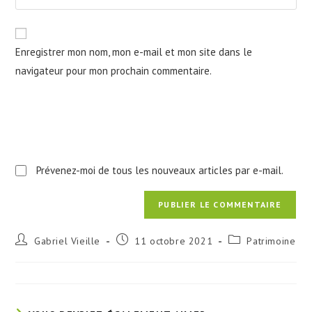
address
l’URL
comment
to
de
comment
votre
Enregistrer mon nom, mon e-mail et mon site dans le
site
navigateur pour mon prochain commentaire.
(facultatif)
Prévenez-moi de tous les nouveaux articles par e-mail.
Auteur/autrice
Publication
Post
Gabriel Vieille
11 octobre 2021
Patrimoine
de
publiée :
category:
la
publication :