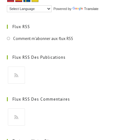
Powered by
Translate
Flux RSS
Comment m'abonner aux flux RSS
Flux RSS Des Publications
S’ouvre
dans
Flux RSS Des Commentaires
un
nouvel
onglet
S’ouvre
dans