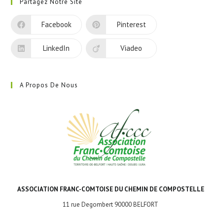
Partagez Notre Site
un
nouvel
Facebook
Pinterest
onglet
LinkedIn
Viadeo
A Propos De Nous
ASSOCIATION FRANC-COMTOISE DU CHEMIN DE COMPOSTELLE
11 rue Degombert 90000 BELFORT