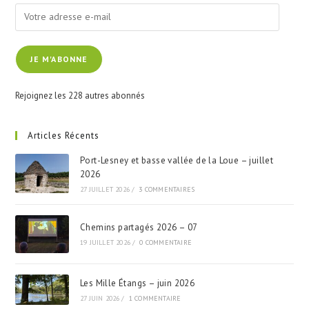
Votre
adresse
e-
JE M'ABONNE
mail
Rejoignez les 228 autres abonnés
Articles Récents
Port-Lesney et basse vallée de la Loue – juillet
2026
27 JUILLET 2026
/
3 COMMENTAIRES
Chemins partagés 2026 – 07
19 JUILLET 2026
/
0 COMMENTAIRE
Les Mille Étangs – juin 2026
27 JUIN 2026
/
1 COMMENTAIRE