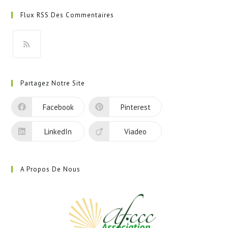
dans
Flux RSS Des Commentaires
un
nouvel
onglet
S’ouvre
dans
Partagez Notre Site
un
nouvel
Facebook
Pinterest
onglet
LinkedIn
Viadeo
A Propos De Nous