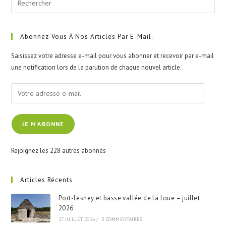
Esc
to
clo
Abonnez-Vous À Nos Articles Par E-Mail.
the
Saisissez votre adresse e-mail pour vous abonner et recevoir par e-mail
sea
une notification lors de la parution de chaque nouvel article.
pan
Votre
adresse
e-
JE M'ABONNE
mail
Rejoignez les 228 autres abonnés
Articles Récents
Port-Lesney et basse vallée de la Loue – juillet
2026
27 JUILLET 2026
/
3 COMMENTAIRES