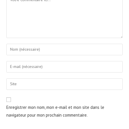
Enter
your
name
Enter
or
your
username
email
Saisir
to
address
l’URL
comment
to
de
comment
votre
Enregistrer mon nom, mon e-mail et mon site dans le
site
navigateur pour mon prochain commentaire.
(facultatif)