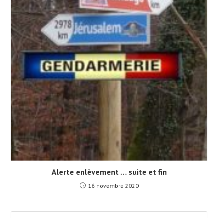
Alerte enlèvement … suite et fin
16 novembre 2020
Pre