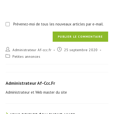
Prévenez-moi de tous les nouveaux articles par e-mail.
Auteur/autrice
Publication
Administrateur Af-ccc.fr
25 septembre 2020
de
publiée :
Post
Petites annonces
la
category:
publication :
Administrateur Af-Ccc.fr
Administrateur et Web master du site