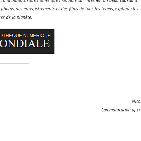
nt à la bibliothèque numérique mondiale sur Internet. Un beau cadeau à
s photos, des enregistrements et des films de tous les temps, explique les
ues de la planète
.
Nico
Communication af-c