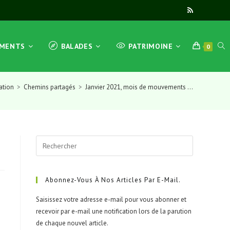
TOG
EMENTS
BALADES
PATRIMOINE
0
ation
>
Chemins partagés
>
Janvier 2021, mois de mouvements …
WEB
Press
SEA
Escape
to
close
Abonnez-Vous À Nos Articles Par E-Mail.
the
Saisissez votre adresse e-mail pour vous abonner et
search
recevoir par e-mail une notification lors de la parution
panel.
de chaque nouvel article.