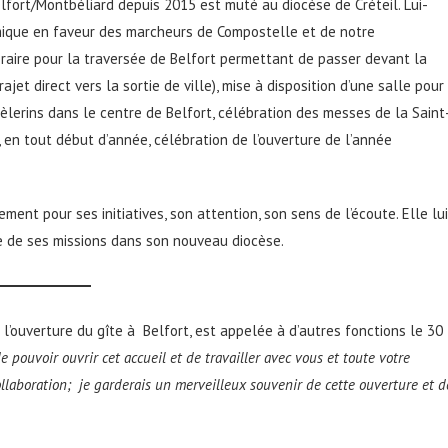
lfort/Montbéliard depuis 2015 est muté au diocèse de Créteil. Lui-
ique en faveur des marcheurs de Compostelle et de notre
inéraire pour la traversée de Belfort permettant de passer devant la
rajet direct vers la sortie de ville), mise à disposition d’une salle pour
pèlerins dans le centre de Belfort, célébration des messes de la Saint
, en tout début d’année, célébration de l’ouverture de l’année
ment pour ses initiatives, son attention, son sens de l’écoute. Elle lui
te de ses missions dans son nouveau diocèse.
is l’ouverture du gîte à Belfort, est appelée à d’autres fonctions le 30
e pouvoir ouvrir cet accueil et de travailler avec vous et toute votre
ollaboration; je garderais un merveilleux souvenir de cette ouverture et d