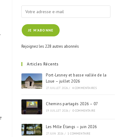
Votre
adresse
e-
JE M'ABONNE
mail
-
Rejoignez les 228 autres abonnés
Articles Récents
Port-Lesney et basse vallée de la
Loue – juillet 2026
27 JUILLET 2026
/
4 COMMENTAIRES
Chemins partagés 2026 – 07
19 JUILLET 2026
/
0 COMMENTAIRE
e
Les Mille Étangs – juin 2026
27 JUIN 2026
/
1 COMMENTAIRE