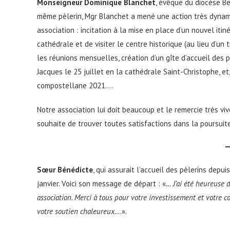
Monseigneur Dominique Blanchet
, évêque du diocèse Be
même pèlerin, Mgr Blanchet a mené une action très dynam
association : incitation à la mise en place d’un nouvel it
cathédrale et de visiter le centre historique (au lieu d’un t
les réunions mensuelles, création d’un gîte d’accueil des 
Jacques le 25 juillet en la cathédrale Saint-Christophe, et
compostellane 2021….
Notre association lui doit beaucoup et le remercie très vive
souhaite de trouver toutes satisfactions dans la poursui
Sœur Bénédicte
, qui assurait l’accueil des pèlerins depu
janvier. Voici son message de départ : «
… J’ai été heureuse d
association. Merci à tous pour votre investissement et votre c
votre soutien chaleureux…
.».