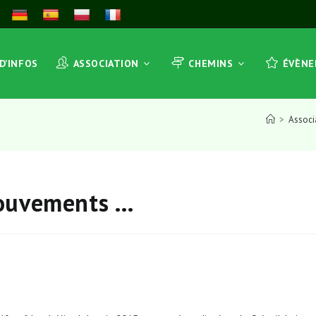
 D’INFOS
ASSOCIATION
CHEMINS
ÉVÈN
>
Associ
mouvements …