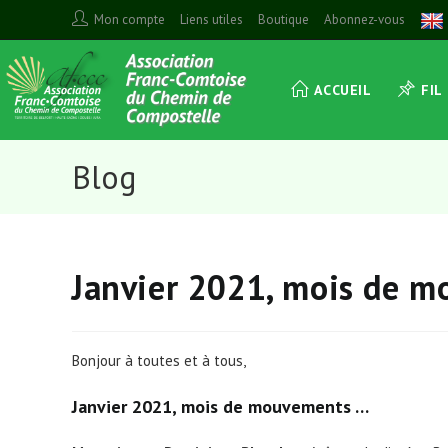
Skip
Mon compte
Liens utiles
Boutique
Abonnez-vous
to
content
ACCUEIL
FIL
Blog
Janvier 2021, mois de 
Bonjour à toutes et à tous,
Janvier 2021, mois de mouvements …