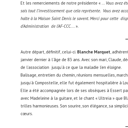
Et les remerciements de notre présidente « …
Vous avez ét
sais tout l’investissement que cela représente. Vous avez acco
halte à la Maison Saint Denis le savent. Merci pour cette di
d’Administration de l’AF-CCC
…. ».
Autre départ, définitif, celui-ci.
Blanche Marquet
, adhéren
janvier dernier à l’âge de 83 ans. Avec son mari, Claude, d
de l’association jusqu’à ce que la maladie l’en éloigne.
Balisage, entretien du chemin, réunions mensuelles, marc
jusqu’à Compostelle, elle fut également hospitalière à Lo
Elle a été accompagnée lors de ses obsèques à Essert par
avec Madeleine à la guitare, et le chant « Ultreïa » que 
trilles harmonieuses. Son sourire, son élégance, sa simplic
cœurs.