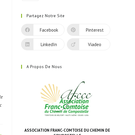
S’ouvre
dans
Partagez Notre Site
un
nouvel
Facebook
Pinterest
onglet
LinkedIn
Viadeo
A Propos De Nous
le
cc
ASSOCIATION FRANC-COMTOISE DU CHEMIN DE