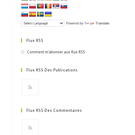
Powered by
Translate
Flux RSS
Comment m'abonner aux flux RSS
Flux RSS Des Publications
S’ouvre
dans
Flux RSS Des Commentaires
un
nouvel
onglet