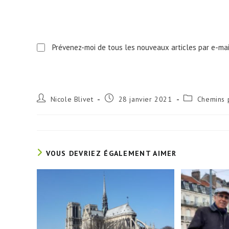
to
comment
comment
Prévenez-moi de tous les nouveaux articles par e-mai
Auteur/autrice
Publication
Post
Nicole Blivet
28 janvier 2021
Chemins 
de
publiée :
category:
la
publication :
VOUS DEVRIEZ ÉGALEMENT AIMER