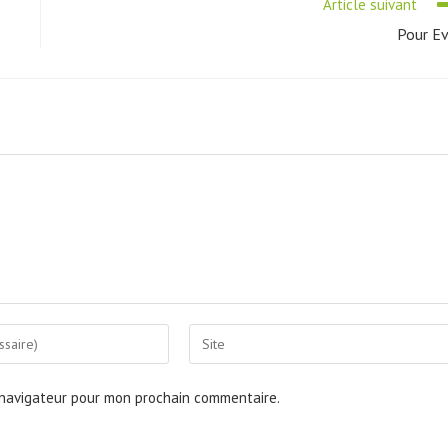
Article suivant
Pour E
Saisir
l’URL
de
 navigateur pour mon prochain commentaire.
votre
site