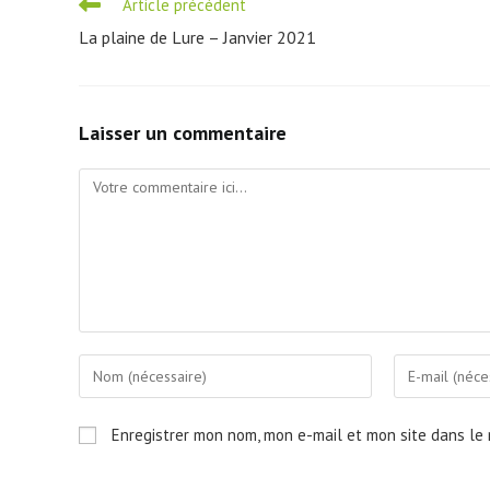
Read
Article précédent
more
La plaine de Lure – Janvier 2021
articles
Laisser un commentaire
Comment
Enter
Enter
your
your
name
email
Enregistrer mon nom, mon e-mail et mon site dans le
or
address
username
to