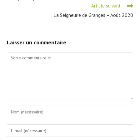
articles
Article suivant
La Seigneurie de Granges – Août 2020
Laisser un commentaire
Comment
Enter
your
name
Enter
or
your