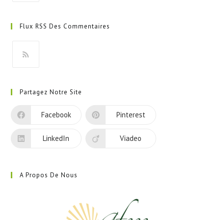
S’ouvre
dans
Flux RSS Des Commentaires
un
nouvel
onglet
S’ouvre
dans
Partagez Notre Site
un
nouvel
Facebook
Pinterest
onglet
LinkedIn
Viadeo
A Propos De Nous