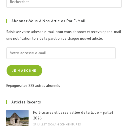
Esc
to
clo
Abonnez-Vous À Nos Articles Par E-Mail.
the
Saisissez votre adresse e-mail pour vous abonner et recevoir par e-mail
sea
une notification lors de la parution de chaque nouvel article.
pan
Votre
adresse
e-
JE M'ABONNE
mail
Rejoignez les 228 autres abonnés
Articles Récents
Port-Lesney et basse vallée de la Loue – juillet
2026
27 JUILLET 2026
/
4 COMMENTAIRES