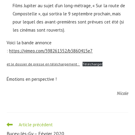
Films Jupiter au sujet d’un long-métrage, « Sur la route de
Compostelle », qui sortira le 9 septembre prochain, mais
pour lequel des avant-premières sont prévues cet été (si
les cinémas sont rouverts).
Voici la bande annonce
:
https://vimeo.com/398261352/b3860415e7
et le dossier de presse en téléchargement :
Télécharger
Émotions en perspective !
Nicole
Read
Article précédent
more
Bucey-lès-Gy – Février 2020