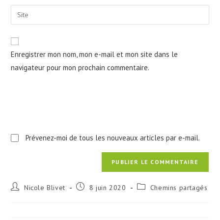
username
email
Saisir
to
address
l’URL
comment
to
de
comment
votre
Enregistrer mon nom, mon e-mail et mon site dans le
site
navigateur pour mon prochain commentaire.
(facultatif)
Prévenez-moi de tous les nouveaux articles par e-mail.
Auteur/autrice
Publication
Post
Nicole Blivet
8 juin 2020
Chemins partagés
de
publiée :
category:
la
publication :