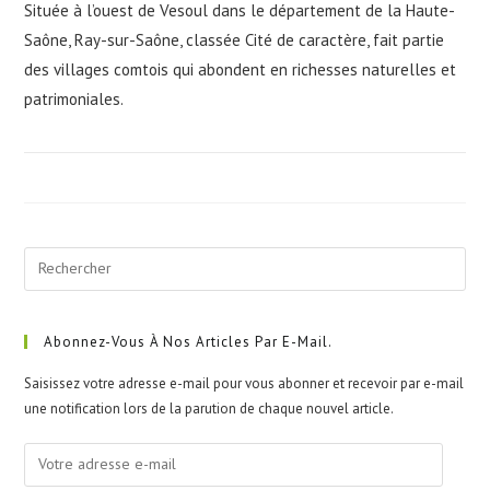
Située à l’ouest de Vesoul dans le département de la Haute-
Saône, Ray-sur-Saône, classée Cité de caractère, fait partie
des villages comtois qui abondent en richesses naturelles et
patrimoniales.
Pre
Esc
to
clo
Abonnez-Vous À Nos Articles Par E-Mail.
the
Saisissez votre adresse e-mail pour vous abonner et recevoir par e-mail
sea
une notification lors de la parution de chaque nouvel article.
pan
Votre
adresse