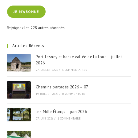
e-
JE M'ABONNE
mail
Rejoignez les 228 autres abonnés
Articles Récents
Port-Lesney et basse vallée de la Loue – juillet
2026
27 JUILLET 2026
/
3 COMMENTAIRES
Chemins partagés 2026 – 07
19 JUILLET 2026
/
0 COMMENTAIRE
Les Mille Étangs – juin 2026
27 JUIN 2026
/
1 COMMENTAIRE