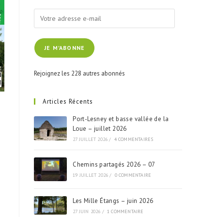
Votre
adresse
e-
JE M'ABONNE
mail
Rejoignez les 228 autres abonnés
Articles Récents
Port-Lesney et basse vallée de la
Loue – juillet 2026
27 JUILLET 2026
/
4 COMMENTAIRES
Chemins partagés 2026 – 07
19 JUILLET 2026
/
0 COMMENTAIRE
Les Mille Étangs – juin 2026
27 JUIN 2026
/
1 COMMENTAIRE