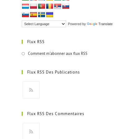
Powered by
Translate
Flux RSS
Comment m'abonner aux flux RSS
Flux RSS Des Publications
S’ouvre
dans
Flux RSS Des Commentaires
un
nouvel
onglet