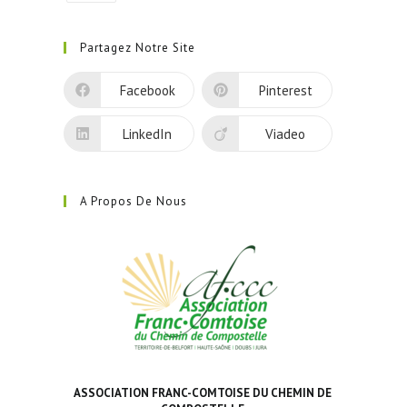
S’ouvre
dans
Partagez Notre Site
un
nouvel
Facebook
Pinterest
onglet
LinkedIn
Viadeo
A Propos De Nous
ASSOCIATION FRANC-COMTOISE DU CHEMIN DE