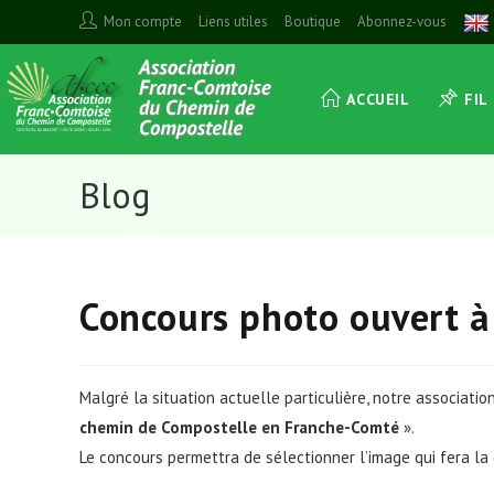
Skip
Mon compte
Liens utiles
Boutique
Abonnez-vous
to
content
ACCUEIL
FIL
Blog
Concours photo ouvert à
Malgré la situation actuelle particulière, notre associatio
chemin de Compostelle en Franche-Comté
».
Le concours permettra de sélectionner l’image qui fera la