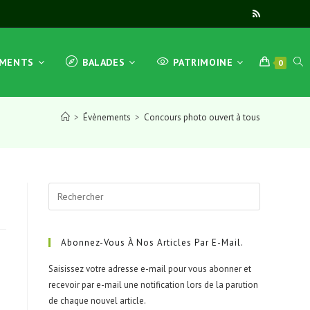
TOG
EMENTS
BALADES
PATRIMOINE
0
>
Évènements
>
Concours photo ouvert à tous
WEB
Press
SEA
Escape
to
close
Abonnez-Vous À Nos Articles Par E-Mail.
the
Saisissez votre adresse e-mail pour vous abonner et
search
recevoir par e-mail une notification lors de la parution
panel.
de chaque nouvel article.