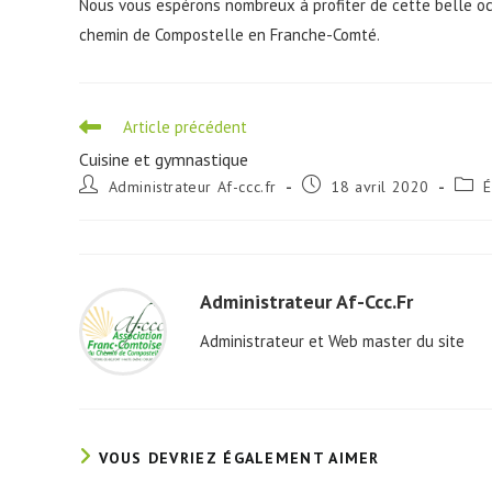
Nous vous espérons nombreux à profiter de cette belle oc
chemin de Compostelle en Franche-Comté.
Read
Article précédent
more
Cuisine et gymnastique
articles
Auteur/autrice
Publication
Post
Administrateur Af-ccc.fr
18 avril 2020
de
publiée :
categ
la
publication :
Administrateur Af-Ccc.fr
Administrateur et Web master du site
VOUS DEVRIEZ ÉGALEMENT AIMER