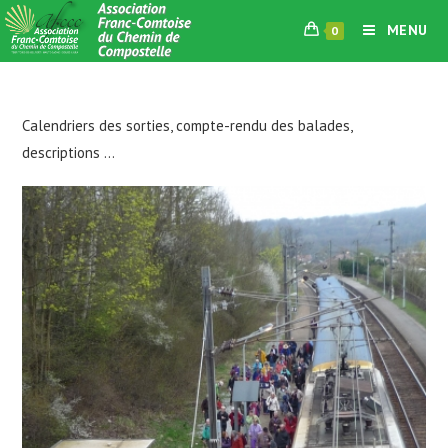
Skip
MENU
0
to
content
Calendriers des sorties, compte-rendu des balades,
descriptions …