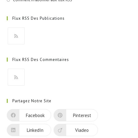
Flux RSS Des Publications
S’ouvre
dans
Flux RSS Des Commentaires
un
nouvel
onglet
S’ouvre
dans
Partagez Notre Site
un
nouvel
Facebook
Pinterest
onglet
LinkedIn
Viadeo