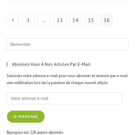
1
…
13
14
15
16
Go to the previous page
Pre
Esc
to
clo
Abonnez-Vous À Nos Articles Par E-Mail.
the
Saisissez votre adresse e-mail pour vous abonner et recevoir par e-mail
sea
une notification lors de la parution de chaque nouvel article.
pan
Votre
adresse
e-
JE M'ABONNE
mail
Rejoignez les 228 autres abonnés