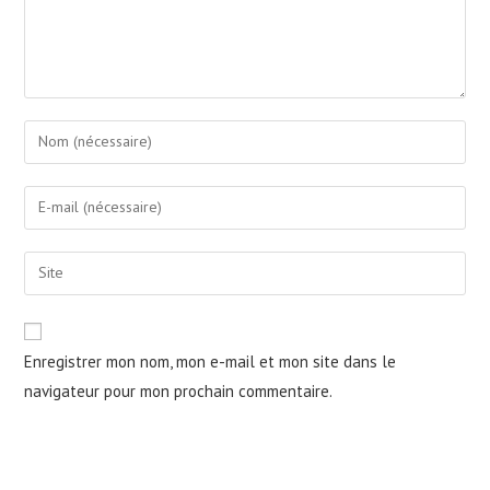
Enter
your
name
Enter
or
your
username
email
Saisir
to
address
l’URL
comment
to
de
comment
votre
Enregistrer mon nom, mon e-mail et mon site dans le
site
navigateur pour mon prochain commentaire.
(facultatif)