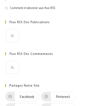
Comment m'abonner aux flux RSS
Flux RSS Des Publications
S’ouvre
dans
Flux RSS Des Commentaires
un
nouvel
onglet
S’ouvre
dans
Partagez Notre Site
un
nouvel
Facebook
Pinterest
onglet