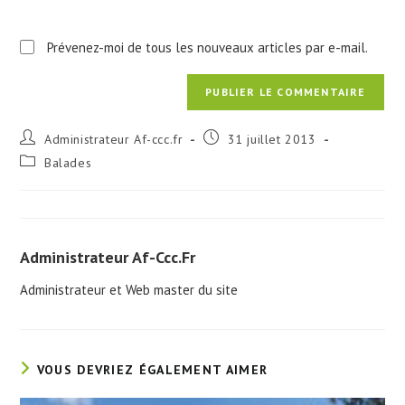
Prévenez-moi de tous les nouveaux articles par e-mail.
Auteur/autrice
Publication
Administrateur Af-ccc.fr
31 juillet 2013
de
publiée :
Post
Balades
la
category:
publication :
Administrateur Af-Ccc.fr
Administrateur et Web master du site
VOUS DEVRIEZ ÉGALEMENT AIMER