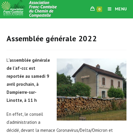
Skip
MENU
0
to
content
Assemblée générale 2022
L
’assemblée générale
de l’af-ccc est
reportée au
samedi 9
avril prochain, à
Dampierre-sur-
Linotte, à 11 h
En effet, le conseil
d’administration a
décidé, devant la menace Coronavirus/Delta/Omicron et