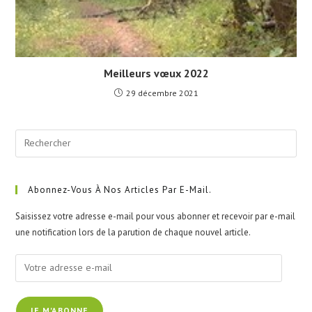
Meilleurs vœux 2022
29 décembre 2021
Pre
Esc
to
clo
Abonnez-Vous À Nos Articles Par E-Mail.
the
Saisissez votre adresse e-mail pour vous abonner et recevoir par e-mail
sea
une notification lors de la parution de chaque nouvel article.
pan
Votre
adresse
e-
JE M'ABONNE