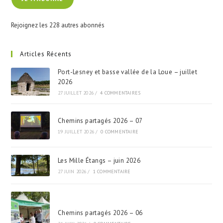
mail
Rejoignez les 228 autres abonnés
Articles Récents
Port-Lesney et basse vallée de la Loue – juillet
2026
27 JUILLET 2026
/
4 COMMENTAIRES
Chemins partagés 2026 – 07
19 JUILLET 2026
/
0 COMMENTAIRE
Les Mille Étangs – juin 2026
27 JUIN 2026
/
1 COMMENTAIRE
Chemins partagés 2026 – 06