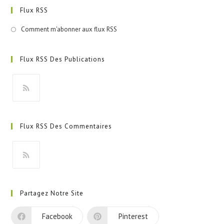
Flux RSS
Comment m'abonner aux flux RSS
Flux RSS Des Publications
S’ouvre
dans
Flux RSS Des Commentaires
un
nouvel
onglet
S’ouvre
dans
Partagez Notre Site
un
nouvel
Facebook
Pinterest
onglet