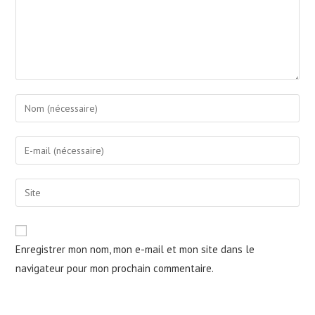
Enter
your
name
Enter
or
your
username
email
Saisir
to
address
l’URL
comment
to
de
comment
votre
Enregistrer mon nom, mon e-mail et mon site dans le
site
navigateur pour mon prochain commentaire.
(facultatif)