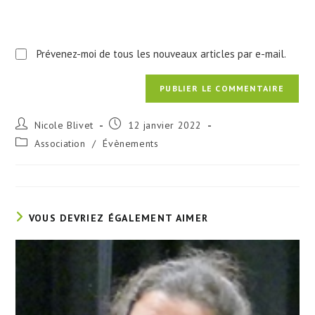
Prévenez-moi de tous les nouveaux articles par e-mail.
Auteur/autrice
Publication
Nicole Blivet
12 janvier 2022
de
publiée :
Post
Association
/
Évènements
la
category:
publication :
VOUS DEVRIEZ ÉGALEMENT AIMER