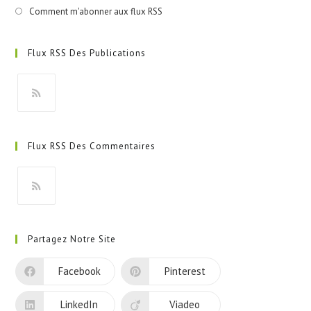
Comment m'abonner aux flux RSS
Flux RSS Des Publications
S’ouvre
dans
Flux RSS Des Commentaires
un
nouvel
onglet
S’ouvre
dans
Partagez Notre Site
un
nouvel
Facebook
Pinterest
onglet
LinkedIn
Viadeo