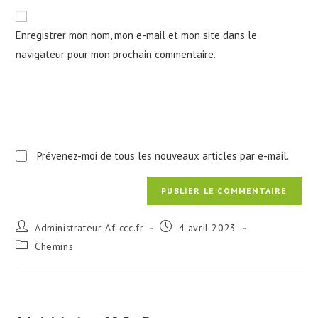
de
comment
votre
Enregistrer mon nom, mon e-mail et mon site dans le
site
navigateur pour mon prochain commentaire.
(facultatif)
Prévenez-moi de tous les nouveaux articles par e-mail.
Auteur/autrice
Publication
Administrateur Af-ccc.fr
4 avril 2023
de
publiée :
Post
Chemins
la
category:
publication :