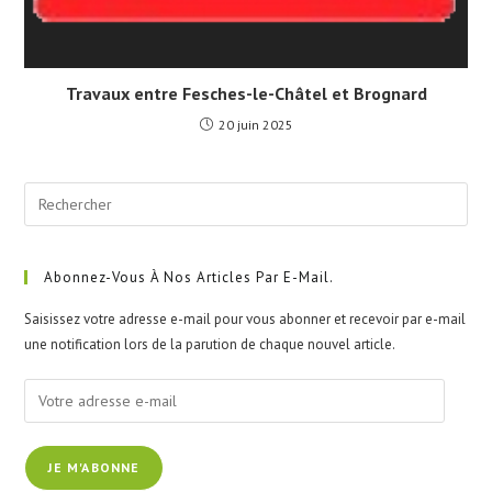
Travaux entre Fesches-le-Châtel et Brognard
20 juin 2025
Pre
Esc
to
clo
Abonnez-Vous À Nos Articles Par E-Mail.
the
Saisissez votre adresse e-mail pour vous abonner et recevoir par e-mail
sea
une notification lors de la parution de chaque nouvel article.
pan
Votre
adresse
e-
JE M'ABONNE
mail