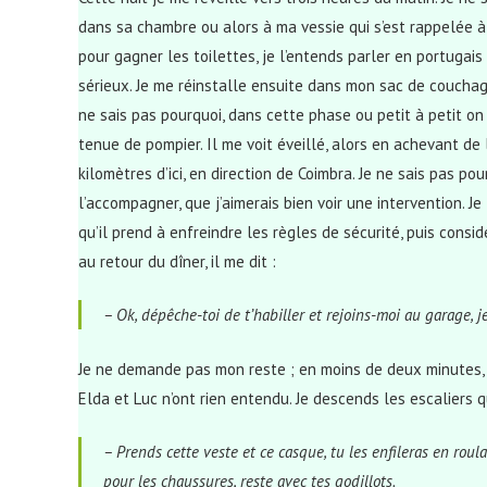
dans sa chambre ou alors à ma vessie qui s’est rappelée à
pour gagner les toilettes, je l’entends parler en portugai
sérieux. Je me réinstalle ensuite dans mon sac de couchag
ne sais pas pourquoi, dans cette phase ou petit à petit on l
tenue de pompier. Il me voit éveillé, alors en achevant de l
kilomètres d’ici, en direction de Coimbra. Je ne sais pas pou
l’accompagner, que j’aimerais bien voir une intervention. 
qu’il prend à enfreindre les règles de sécurité, puis con
au retour du dîner, il me dit :
– Ok, dépêche-toi de t’habiller et rejoins-moi au garage, je
Je ne demande pas mon reste ; en moins de deux minutes, je
Elda et Luc n’ont rien entendu. Je descends les escaliers 
– Prends cette veste et ce casque, tu les enfileras en roul
pour les chaussures, reste avec tes godillots.