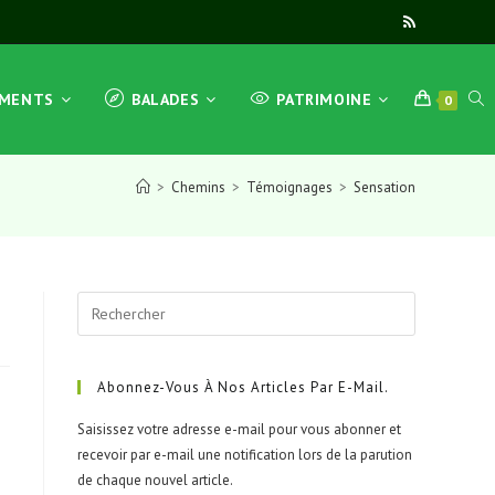
TOG
EMENTS
BALADES
PATRIMOINE
0
>
Chemins
>
Témoignages
>
Sensation
WEB
Press
SEA
Escape
to
close
Abonnez-Vous À Nos Articles Par E-Mail.
the
Saisissez votre adresse e-mail pour vous abonner et
search
recevoir par e-mail une notification lors de la parution
panel.
de chaque nouvel article.