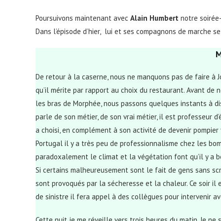
Poursuivons maintenant avec
Alain Humbert
notre soirée
Dans l’épisode d’hier, lui et ses compagnons de marche se 
M
De retour à la caserne, nous ne manquons pas de faire à 
qu’il mérite par rapport au choix du restaurant. Avant de n
les bras de Morphée, nous passons quelques instants à dis
parle de son métier, de son vrai métier, il est professeur d
a choisi, en complément à son activité de devenir pompier 
Portugal il y a très peu de professionnalisme chez les bom
paradoxalement le climat et la végétation font qu’il y a 
Si certains malheureusement sont le fait de gens sans scr
sont provoqués par la sécheresse et la chaleur. Ce soir il 
de sinistre il fera appel à des collègues pour intervenir av
Cette nuit je me réveille vers trois heures du matin. Je ne