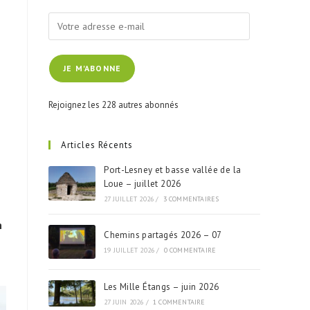
Votre
adresse
e-
JE M'ABONNE
mail
Rejoignez les 228 autres abonnés
Articles Récents
Port-Lesney et basse vallée de la
Loue – juillet 2026
27 JUILLET 2026
/
3 COMMENTAIRES
n
Chemins partagés 2026 – 07
19 JUILLET 2026
/
0 COMMENTAIRE
Les Mille Étangs – juin 2026
27 JUIN 2026
/
1 COMMENTAIRE