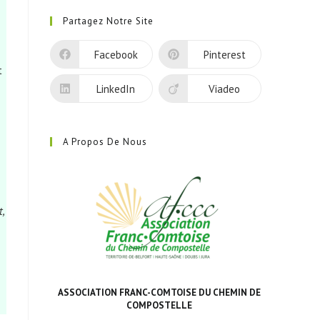
dans
Partagez Notre Site
un
nouvel
Facebook
Pinterest
onglet
t
LinkedIn
Viadeo
A Propos De Nous
t,
ASSOCIATION FRANC-COMTOISE DU CHEMIN DE
COMPOSTELLE