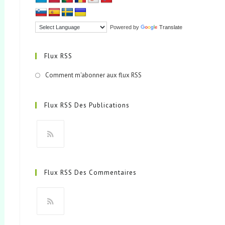
Powered by
Translate
Flux RSS
Comment m'abonner aux flux RSS
Flux RSS Des Publications
S’ouvre
dans
Flux RSS Des Commentaires
un
nouvel
onglet
S’ouvre