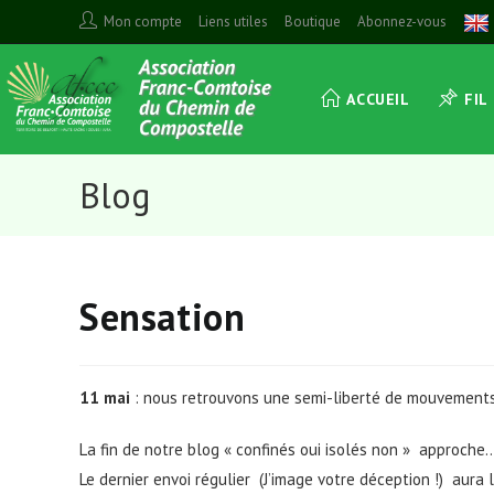
Skip
Mon compte
Liens utiles
Boutique
Abonnez-vous
to
content
ACCUEIL
FIL
Blog
Sensation
11 mai
: nous retrouvons une semi-liberté de mouvements
La fin de notre blog « confinés oui isolés non » approche
Le dernier envoi régulier (J’image votre déception !) aura 