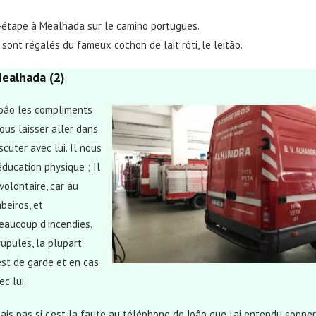
-étape à Mealhada sur le camino portugues.
sont régalés du fameux cochon de lait rôti, le leitão.
ealhada (2)
Joâo les compliments
ous laisser aller dans
cuter avec lui. Il nous
’éducation physique ; Il
volontaire, car au
beiros, et
beaucoup d’incendies.
upules, la plupart
est de garde et en cas
ec lui.
 sais pas si c’est la faute au téléphone de Joâo que j’ai entendu sonner