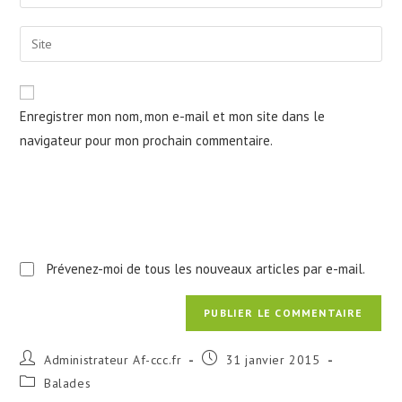
your
username
email
Saisir
to
address
l’URL
comment
to
de
comment
votre
Enregistrer mon nom, mon e-mail et mon site dans le
site
navigateur pour mon prochain commentaire.
(facultatif)
Prévenez-moi de tous les nouveaux articles par e-mail.
Auteur/autrice
Publication
Administrateur Af-ccc.fr
31 janvier 2015
de
publiée :
Post
Balades
la
category: