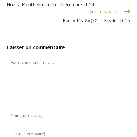
more
Noël à Montbéliard (25) – Décembre 2014
articles
Article suivant
Bucey-lès-Gy (70) – Février 2015
Laisser un commentaire
Comment
Enter
your
name
Enter
or