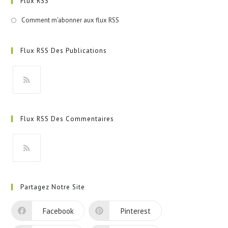
Flux RSS
Comment m'abonner aux flux RSS
Flux RSS Des Publications
S’ouvre
dans
Flux RSS Des Commentaires
un
nouvel
onglet
S’ouvre
dans
Partagez Notre Site
un
nouvel
Facebook
Pinterest
onglet