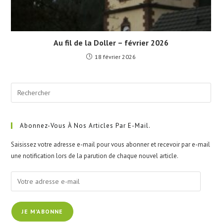
Au fil de la Doller – février 2026
18 février 2026
Pre
Esc
to
clo
Abonnez-Vous À Nos Articles Par E-Mail.
the
Saisissez votre adresse e-mail pour vous abonner et recevoir par e-mail
sea
une notification lors de la parution de chaque nouvel article.
pan
Votre
adresse
e-
JE M'ABONNE
mail