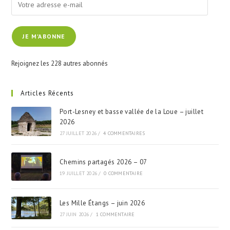
Votre
adresse
e-
JE M'ABONNE
mail
Rejoignez les 228 autres abonnés
Articles Récents
Port-Lesney et basse vallée de la Loue – juillet
2026
27 JUILLET 2026
/
4 COMMENTAIRES
Chemins partagés 2026 – 07
19 JUILLET 2026
/
0 COMMENTAIRE
Les Mille Étangs – juin 2026
27 JUIN 2026
/
1 COMMENTAIRE