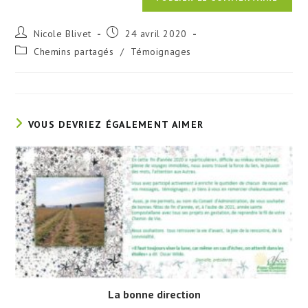
Auteur/autrice
Publication
Nicole Blivet
24 avril 2020
de
publiée :
Post
Chemins partagés
/
Témoignages
la
category:
publication :
VOUS DEVRIEZ ÉGALEMENT AIMER
La bonne direction