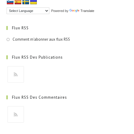
Powered by
Translate
Flux RSS
Comment m'abonner aux flux RSS
Flux RSS Des Publications
S’ouvre
dans
Flux RSS Des Commentaires
un
nouvel
onglet
S’ouvre
dans