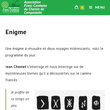
Skip
MENU
0
to
content
Enigme
Une énigme à résoudre et deux voyages intéressants, voici le
programme du jour.
J
ean Cheviet
s’interroge et nous interroge sur de
mystérieuses bornes qu’il a découvertes sur le camino
francès :
Je profite de
ce temps un
peu