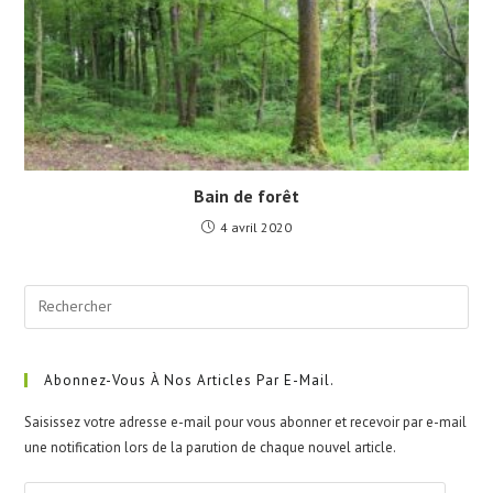
Bain de forêt
4 avril 2020
Pre
Esc
to
clo
Abonnez-Vous À Nos Articles Par E-Mail.
the
Saisissez votre adresse e-mail pour vous abonner et recevoir par e-mail
sea
une notification lors de la parution de chaque nouvel article.
pan