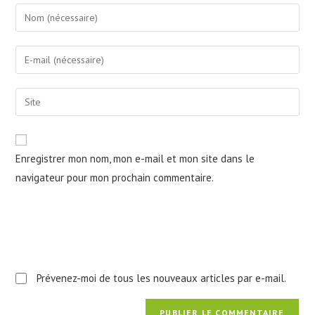
Enter
your
name
Enter
or
your
username
email
Saisir
to
address
l’URL
comment
to
de
comment
votre
Enregistrer mon nom, mon e-mail et mon site dans le
site
navigateur pour mon prochain commentaire.
(facultatif)
Prévenez-moi de tous les nouveaux articles par e-mail.