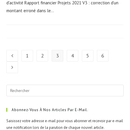
d'activité Rapport financier Projets 2021 V3 : correction d'un
montant erroné dans le…
1
2
3
4
5
6
Go to the previous page
Aller à la page suivante
Pre
Esc
to
clo
Abonnez-Vous À Nos Articles Par E-Mail.
the
Saisissez votre adresse e-mail pour vous abonner et recevoir par e-mail
sea
une notification lors de la parution de chaque nouvel article.