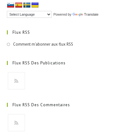
Powered by
Translate
Flux RSS
Comment m'abonner aux flux RSS
Flux RSS Des Publications
S’ouvre
dans
Flux RSS Des Commentaires
un
nouvel
onglet
S’ouvre