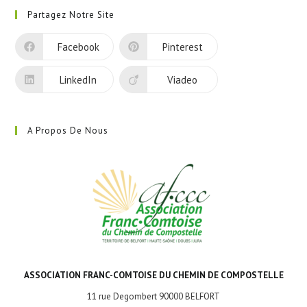
dans
Partagez Notre Site
un
nouvel
Facebook
Pinterest
onglet
LinkedIn
Viadeo
A Propos De Nous
ASSOCIATION FRANC-COMTOISE DU CHEMIN DE COMPOSTELLE
11 rue Degombert 90000 BELFORT