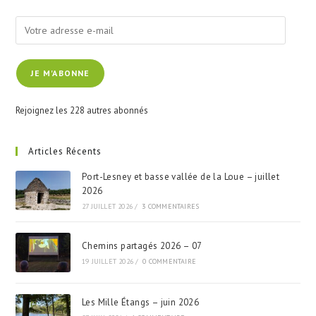
pan
Votre
adresse
e-
JE M'ABONNE
mail
Rejoignez les 228 autres abonnés
Articles Récents
Port-Lesney et basse vallée de la Loue – juillet
2026
27 JUILLET 2026
/
3 COMMENTAIRES
Chemins partagés 2026 – 07
19 JUILLET 2026
/
0 COMMENTAIRE
Les Mille Étangs – juin 2026