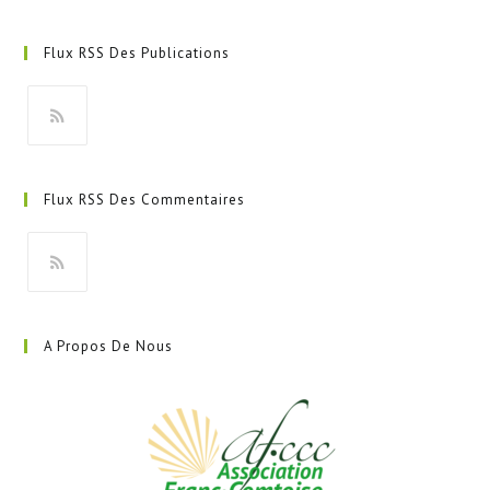
Flux RSS Des Publications
S’ouvre
dans
Flux RSS Des Commentaires
un
nouvel
onglet
S’ouvre
dans
A Propos De Nous
un
nouvel
onglet