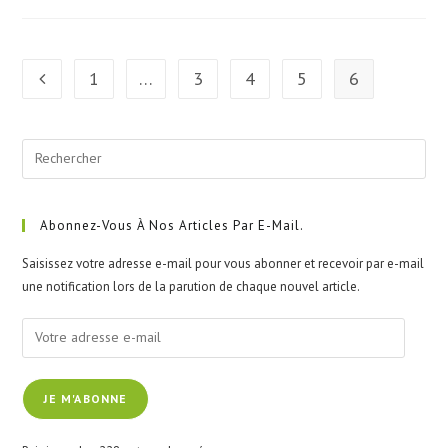
1
…
3
4
5
6
Go to the previous page
Pre
Esc
to
clo
Abonnez-Vous À Nos Articles Par E-Mail.
the
Saisissez votre adresse e-mail pour vous abonner et recevoir par e-mail
sea
une notification lors de la parution de chaque nouvel article.
pan
Votre
adresse
e-
JE M'ABONNE
mail