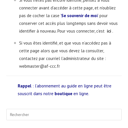
Si vous n’êtes pas encore identifié, pensez à vous
connecter avant d’accéder à cette page, et n’oubliez
pas de cocher la case ‘
Se souvenir de moi
‘ pour
conserver cet accès plus longtemps sans devoir vous
identifier à nouveau. Pour vous connecter, c’est
ici
.
Si vous êtes identifié, et que vous n’accédez pas à
cette page alors que vous devez la consulter,
contactez par courriel l’administrateur du site :
webmaster@af-ccc.fr
Rappel
: l’abonnement au guide en ligne peut être
souscrit dans notre
boutique
en ligne.
Pre
Esc
to