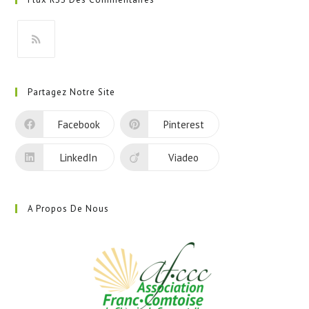
un
nouvel
onglet
S’ouvre
dans
Partagez Notre Site
un
nouvel
Facebook
Pinterest
onglet
LinkedIn
Viadeo
A Propos De Nous