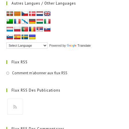
Autres Langues / Other Languages
Powered by
Translate
Flux RSS
Comment m'abonner aux flux RSS
Flux RSS Des Publications
S’ouvre
dans
Flux RSS Des Commentaires