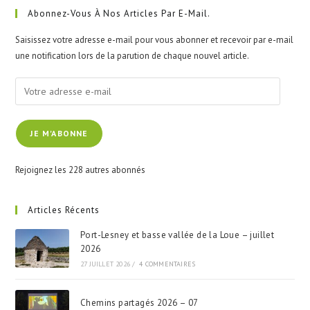
clo
Abonnez-Vous À Nos Articles Par E-Mail.
the
Saisissez votre adresse e-mail pour vous abonner et recevoir par e-mail
sea
une notification lors de la parution de chaque nouvel article.
pan
Votre
adresse
e-
JE M'ABONNE
mail
Rejoignez les 228 autres abonnés
Articles Récents
Port-Lesney et basse vallée de la Loue – juillet
2026
27 JUILLET 2026
/
4 COMMENTAIRES
Chemins partagés 2026 – 07