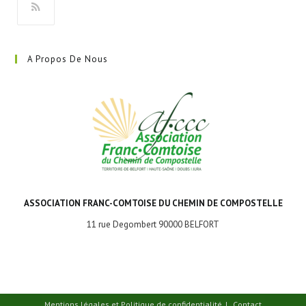
onglet
S’ouvre
dans
A Propos De Nous
un
nouvel
onglet
ASSOCIATION FRANC-COMTOISE DU CHEMIN DE COMPOSTELLE
11 rue Degombert 90000 BELFORT
Mentions légales et Politique de confidentialité
Contact