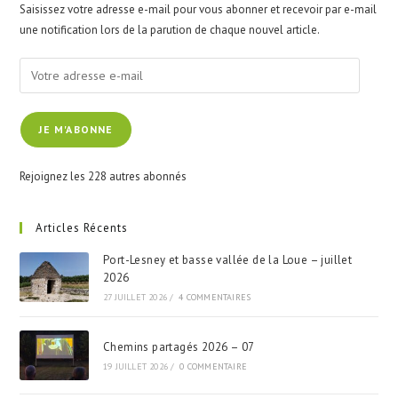
Saisissez votre adresse e-mail pour vous abonner et recevoir par e-mail
sea
une notification lors de la parution de chaque nouvel article.
pan
Votre
adresse
e-
JE M'ABONNE
mail
Rejoignez les 228 autres abonnés
Articles Récents
Port-Lesney et basse vallée de la Loue – juillet
2026
27 JUILLET 2026
/
4 COMMENTAIRES
Chemins partagés 2026 – 07
19 JUILLET 2026
/
0 COMMENTAIRE