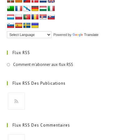
Powered by
Translate
Flux RSS
Comment m'abonner aux flux RSS
Flux RSS Des Publications
S’ouvre
dans
Flux RSS Des Commentaires
un
nouvel