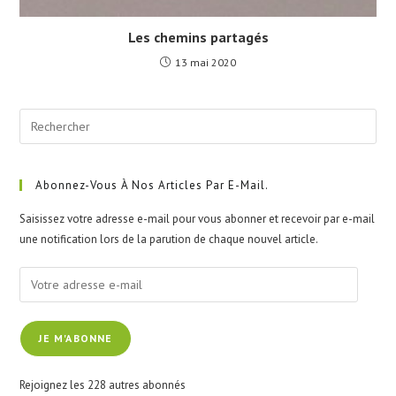
Les chemins partagés
13 mai 2020
Pre
Esc
to
clo
Abonnez-Vous À Nos Articles Par E-Mail.
the
Saisissez votre adresse e-mail pour vous abonner et recevoir par e-mail
sea
une notification lors de la parution de chaque nouvel article.
pan
Votre
adresse
e-
JE M'ABONNE
mail
Rejoignez les 228 autres abonnés