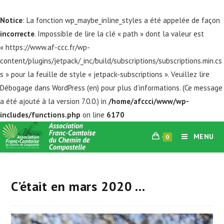
Notice
: La fonction wp_maybe_inline_styles a été appelée de façon
incorrecte
. Impossible de lire la clé « path » dont la valeur est
« https://www.af-ccc.fr/wp-
content/plugins/jetpack/_inc/build/subscriptions/subscriptions.min.cs
s » pour la feuille de style « jetpack-subscriptions ». Veuillez lire
Débogage dans WordPress
(en) pour plus d’informations. (Ce message
a été ajouté à la version 7.0.0.) in
/home/afccci/www/wp-
includes/functions.php
on line
6170
Skip
MENU
0
to
content
C’était en mars 2020 …