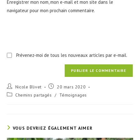
Enregistrer mon nom, mon e-mail et mon site dans le
site
navigateur pour mon prochain commentaire.
(facultatif)
Prévenez-moi de tous les nouveaux articles par e-mail.
Auteur/autrice
Publication
Nicole Blivet
20 mars 2020
de
publiée :
Post
Chemins partagés
/
Témoignages
la
category:
publication :
VOUS DEVRIEZ ÉGALEMENT AIMER