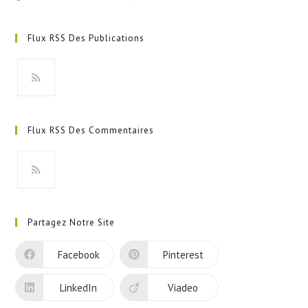
Flux RSS Des Publications
S’ouvre
dans
Flux RSS Des Commentaires
un
nouvel
onglet
S’ouvre
dans
Partagez Notre Site
un
nouvel
Facebook
Pinterest
onglet
LinkedIn
Viadeo