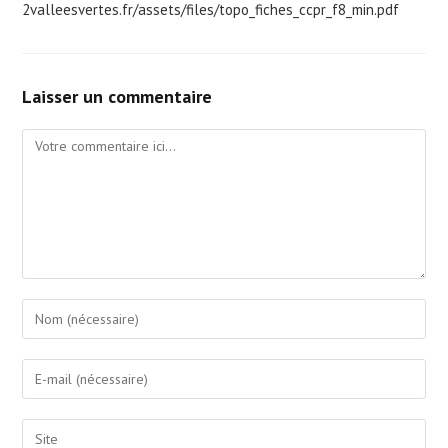
2valleesvertes.fr/assets/files/topo_fiches_ccpr_f8_min.pdf
Laisser un commentaire
Comment
Enter
your
name
Enter
or
your
username
email
Saisir
to
address