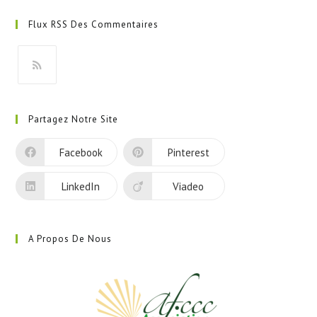
dans
Flux RSS Des Commentaires
un
nouvel
onglet
S’ouvre
dans
Partagez Notre Site
un
nouvel
Facebook
Pinterest
onglet
LinkedIn
Viadeo
A Propos De Nous