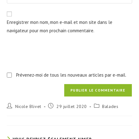
l’URL
comment
to
de
comment
votre
Enregistrer mon nom, mon e-mail et mon site dans le
site
navigateur pour mon prochain commentaire.
(facultatif)
Prévenez-moi de tous les nouveaux articles par e-mail.
Auteur/autrice
Publication
Post
Nicole Blivet
29 juillet 2020
Balades
de
publiée :
category:
la
publication :