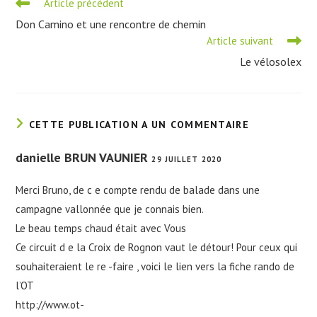
Read
Article précédent
more
Don Camino et une rencontre de chemin
articles
Article suivant
Le vélosolex
CETTE PUBLICATION A UN COMMENTAIRE
danielle BRUN VAUNIER
29 JUILLET 2020
Merci Bruno, de c e compte rendu de balade dans une
campagne vallonnée que je connais bien.
Le beau temps chaud était avec Vous
Ce circuit d e la Croix de Rognon vaut le détour! Pour ceux qui
souhaiteraient le re -faire , voici le lien vers la fiche rando de
l’OT
http://www.ot-