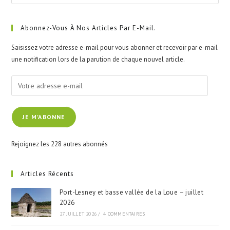
Esc
to
clo
Abonnez-Vous À Nos Articles Par E-Mail.
the
Saisissez votre adresse e-mail pour vous abonner et recevoir par e-mail
sea
une notification lors de la parution de chaque nouvel article.
pan
Votre
adresse
e-
JE M'ABONNE
mail
Rejoignez les 228 autres abonnés
Articles Récents
Port-Lesney et basse vallée de la Loue – juillet
2026
27 JUILLET 2026
/
4 COMMENTAIRES