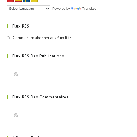
Powered by
Translate
Flux RSS
Comment m'abonner aux flux RSS
Flux RSS Des Publications
S’ouvre
dans
Flux RSS Des Commentaires
un
nouvel
onglet
S’ouvre
dans