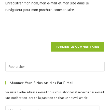
Enregistrer mon nom, mon e-mail et mon site dans le
site
navigateur pour mon prochain commentaire.
(facultatif)
Pre
Esc
to
clo
Abonnez-Vous À Nos Articles Par E-Mail.
the
Saisissez votre adresse e-mail pour vous abonner et recevoir par e-mail
sea
une notification lors de la parution de chaque nouvel article.
pan
Votre