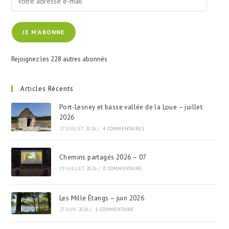
adresse
e-
JE M'ABONNE
mail
Rejoignez les 228 autres abonnés
Articles Récents
Port-Lesney et basse vallée de la Loue – juillet
2026
27 JUILLET 2026
/
4 COMMENTAIRES
Chemins partagés 2026 – 07
19 JUILLET 2026
/
0 COMMENTAIRE
Les Mille Étangs – juin 2026
27 JUIN 2026
/
1 COMMENTAIRE