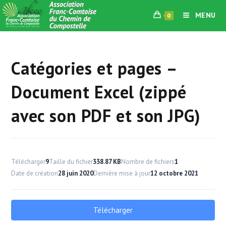
Skip
MENU
0
to
content
Catégories et pages –
Document Excel (zippé
avec son PDF et son JPG)
Télécharger
9
Taille du fichier
338.87 KB
Nombre de fichiers
1
Date de création
28 juin 2020
Dernière mise à jour
12 octobre 2021
Télécharger