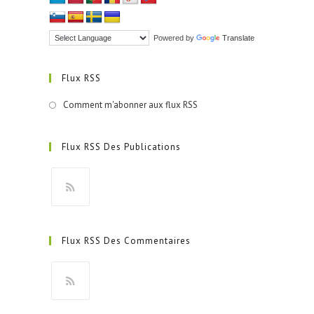
Powered by
Translate
Flux RSS
Comment m'abonner aux flux RSS
Flux RSS Des Publications
S’ouvre
dans
Flux RSS Des Commentaires
un
nouvel
onglet
S’ouvre