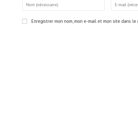
Enter
Enter
your
your
name
email
Enregistrer mon nom, mon e-mail et mon site dans le
or
address
username
to
to
comment
comment