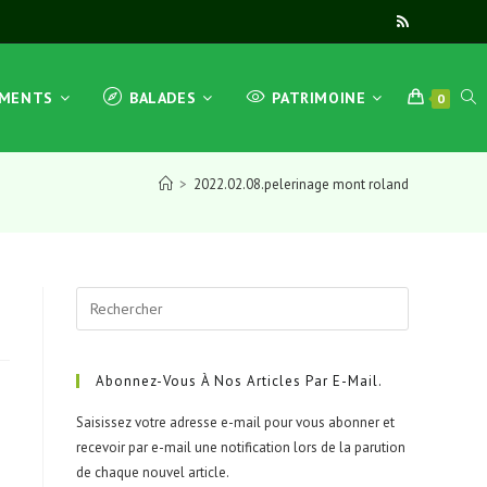
TOG
EMENTS
BALADES
PATRIMOINE
0
>
2022.02.08.pelerinage mont roland
WEB
Press
SEA
Escape
to
close
Abonnez-Vous À Nos Articles Par E-Mail.
the
Saisissez votre adresse e-mail pour vous abonner et
search
recevoir par e-mail une notification lors de la parution
panel.
de chaque nouvel article.