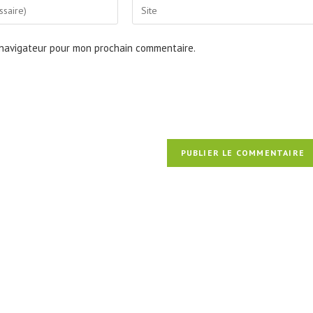
Saisir
l’URL
de
 navigateur pour mon prochain commentaire.
votre
site
(facultatif)