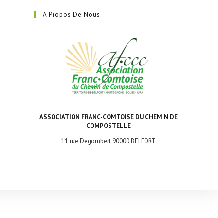
dans
A Propos De Nous
un
nouvel
onglet
ASSOCIATION FRANC-COMTOISE DU CHEMIN DE
COMPOSTELLE
11 rue Degombert 90000 BELFORT