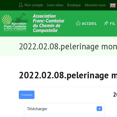
Skip
Mon compte
Liens utiles
Boutique
Abonnez-vous
to
content
ACCUEIL
FIL
2022.02.08.pelerinage mon
2022.02.08.pelerinage 
2
Télécharger
Télécharger
4