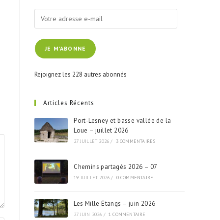
Votre
adresse
e-
JE M'ABONNE
mail
Rejoignez les 228 autres abonnés
Articles Récents
Port-Lesney et basse vallée de la
Loue – juillet 2026
27 JUILLET 2026
/
3 COMMENTAIRES
Chemins partagés 2026 – 07
19 JUILLET 2026
/
0 COMMENTAIRE
Les Mille Étangs – juin 2026
27 JUIN 2026
/
1 COMMENTAIRE