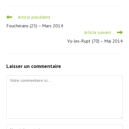
Read
Article précédent
more
Foucherans (25) – Mars 2014
articles
Article suivant
Vy-les-Rupt (70) – Mai 2014
Laisser un commentaire
Comment
Enter