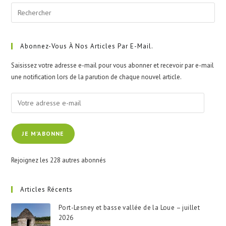
Pre
Esc
to
clo
Abonnez-Vous À Nos Articles Par E-Mail.
the
Saisissez votre adresse e-mail pour vous abonner et recevoir par e-mail
sea
une notification lors de la parution de chaque nouvel article.
pan
Votre
adresse
e-
JE M'ABONNE
mail
Rejoignez les 228 autres abonnés
Articles Récents
Port-Lesney et basse vallée de la Loue – juillet
2026