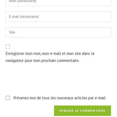
your
name
Enter
or
your
username
email
Saisir
to
address
l’URL
comment
to
de
comment
votre
Enregistrer mon nom, mon e-mail et mon site dans le
site
navigateur pour mon prochain commentaire.
(facultatif)
Prévenez-moi de tous les nouveaux articles par e-mail.