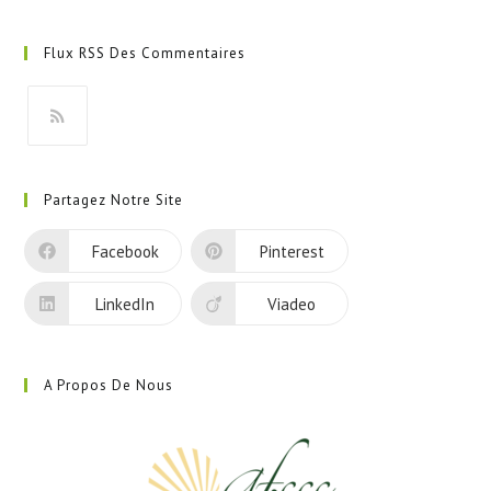
S’ouvre
dans
Flux RSS Des Commentaires
un
nouvel
onglet
S’ouvre
dans
Partagez Notre Site
un
nouvel
Facebook
Pinterest
onglet
LinkedIn
Viadeo
A Propos De Nous