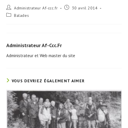
Auteur/autrice
Publication
Administrateur Af-ccc.fr
30 avril 2014
de
publiée :
Post
Balades
la
category:
publication :
Administrateur Af-Ccc.fr
Administrateur et Web master du site
VOUS DEVRIEZ ÉGALEMENT AIMER