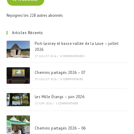
mail
Rejoignez les 228 autres abonnés
Articles Récents
Port-Lesney et basse vallée de la Loue – juillet
2026
27 JUILLET 2026
/
4 COMMENTAIRES
Chemins partagés 2026 – 07
19 JUILLET 2026
/
0 COMMENTAIRE
Les Mille Étangs – juin 2026
27 JUIN 2026
/
1 COMMENTAIRE
Chemins partagés 2026 – 06