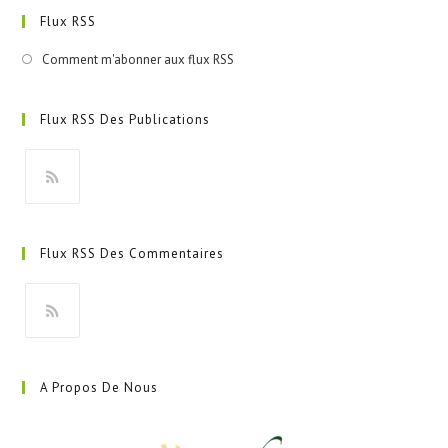
Flux RSS
Comment m'abonner aux flux RSS
Flux RSS Des Publications
S’ouvre
dans
Flux RSS Des Commentaires
un
nouvel
onglet
S’ouvre
dans
A Propos De Nous
un
nouvel