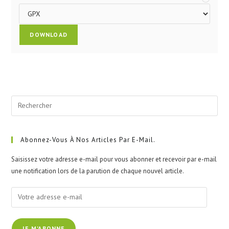
Pre
Esc
to
clo
Abonnez-Vous À Nos Articles Par E-Mail.
the
Saisissez votre adresse e-mail pour vous abonner et recevoir par e-mail
sea
une notification lors de la parution de chaque nouvel article.
pan
Votre
adresse
e-
JE M'ABONNE