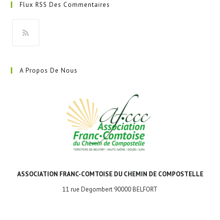
Flux RSS Des Commentaires
un
nouvel
onglet
S’ouvre
dans
A Propos De Nous
un
nouvel
onglet
ASSOCIATION FRANC-COMTOISE DU CHEMIN DE COMPOSTELLE
11 rue Degombert 90000 BELFORT