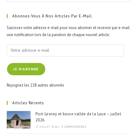
Esc
to
clo
Abonnez-Vous À Nos Articles Par E-Mail.
the
Saisissez votre adresse e-mail pour vous abonner et recevoir par e-mail
sea
une notification lors de la parution de chaque nouvel article.
pan
Votre
adresse
e-
JE M'ABONNE
mail
Rejoignez les 228 autres abonnés
Articles Récents
Port-Lesney et basse vallée de la Loue – juillet
2026
27 JUILLET 2026
/
3 COMMENTAIRES