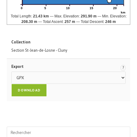
0
5
10
15
20
km
Total Length:
21.43 km
Max. Elevation:
291.90 m
Min. Elevation:
208.30 m
Total Ascent:
257 m
Total Descent:
246 m
Collection
Section St-Jean-de-Losne - Cluny
Export
?
Pre