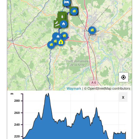
Waymark
| © OpenStreetMap contributors
m
x
280
260
240
220