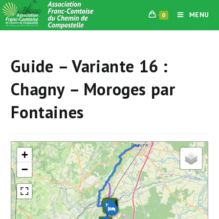
Skip
MENU
0
to
content
Guide – Variante 16 :
Chagny – Moroges par
Fontaines
+
−