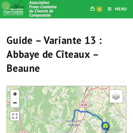
Skip
MENU
0
to
content
Guide – Variante 13 :
Abbaye de Cîteaux –
Beaune
+
−