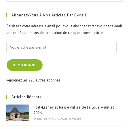
Esc
to
clo
Abonnez-Vous À Nos Articles Par E-Mail.
the
Saisissez votre adresse e-mail pour vous abonner et recevoir par e-mail
sea
une notification lors de la parution de chaque nouvel article.
pan
Votre
adresse
e-
JE M'ABONNE
mail
Rejoignez les 228 autres abonnés
Articles Récents
Port-Lesney et basse vallée de la Loue – juillet
2026
27 JUILLET 2026
/
4 COMMENTAIRES