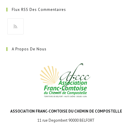
dans
Flux RSS Des Commentaires
un
nouvel
onglet
S’ouvre
dans
A Propos De Nous
un
nouvel
onglet
ASSOCIATION FRANC-COMTOISE DU CHEMIN DE COMPOSTELLE
11 rue Degombert 90000 BELFORT