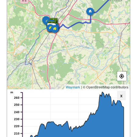
Waymark
| © OpenStreetMap contributors
m
x
260
250
240
230
220
210