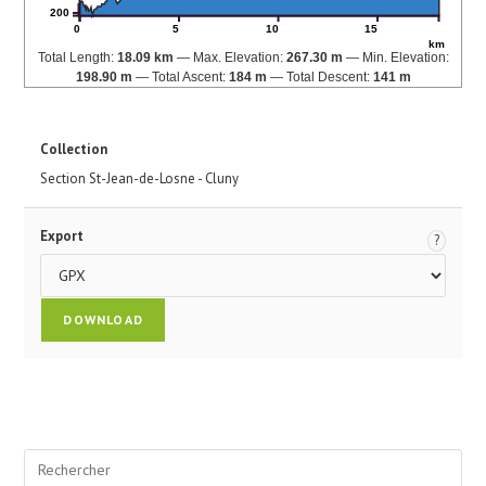
200
0
5
10
15
km
Total Length:
18.09 km
Max. Elevation:
267.30 m
Min. Elevation:
198.90 m
Total Ascent:
184 m
Total Descent:
141 m
Collection
Section St-Jean-de-Losne - Cluny
Export
?
Pre