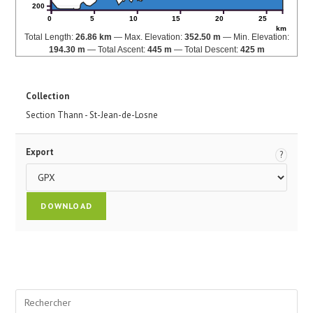
200
0
5
10
15
20
25
km
Total Length:
26.86 km
Max. Elevation:
352.50 m
Min. Elevation:
194.30 m
Total Ascent:
445 m
Total Descent:
425 m
Collection
Section Thann - St-Jean-de-Losne
Export
?
Pre