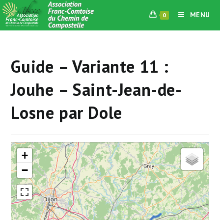
Skip
MENU
0
to
content
Guide – Variante 11 :
Jouhe – Saint-Jean-de-
Losne par Dole
+
−