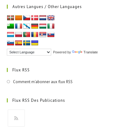
Autres Langues / Other Languages
Powered by
Translate
Flux RSS
Comment m'abonner aux flux RSS
Flux RSS Des Publications
S’ouvre
dans