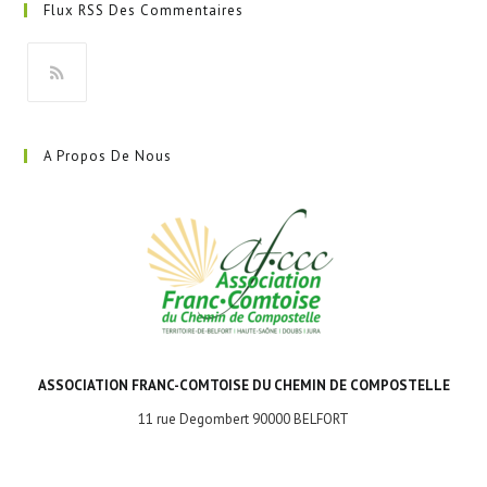
Flux RSS Des Commentaires
un
nouvel
onglet
S’ouvre
dans
A Propos De Nous
un
nouvel
onglet
ASSOCIATION FRANC-COMTOISE DU CHEMIN DE COMPOSTELLE
11 rue Degombert 90000 BELFORT