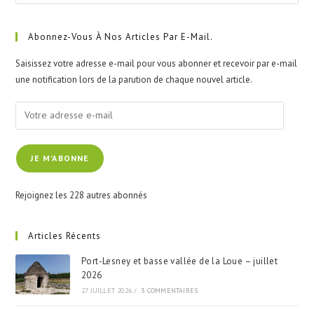
Esc
to
clo
Abonnez-Vous À Nos Articles Par E-Mail.
the
Saisissez votre adresse e-mail pour vous abonner et recevoir par e-mail
sea
une notification lors de la parution de chaque nouvel article.
pan
Votre
adresse
e-
JE M'ABONNE
mail
Rejoignez les 228 autres abonnés
Articles Récents
Port-Lesney et basse vallée de la Loue – juillet
2026
27 JUILLET 2026
/
3 COMMENTAIRES