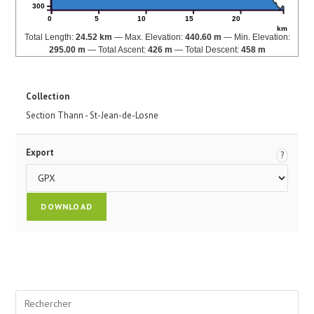
300
0
5
10
15
20
km
Total Length:
24.52 km
Max. Elevation:
440.60 m
Min. Elevation:
295.00 m
Total Ascent:
426 m
Total Descent:
458 m
Collection
Section Thann - St-Jean-de-Losne
Export
?
Pre