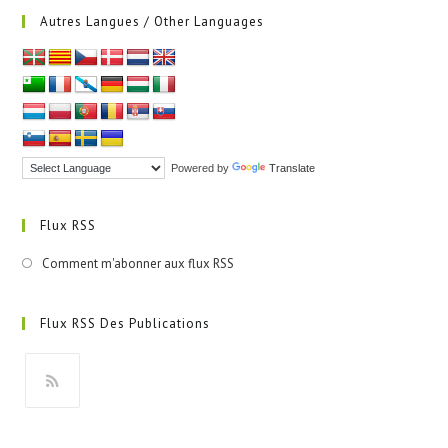
Autres Langues / Other Languages
Powered by
Translate
Flux RSS
Comment m'abonner aux flux RSS
Flux RSS Des Publications
S’ouvre
dans