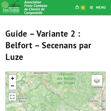
Skip
MENU
0
to
content
Guide – Variante 2 :
Belfort – Secenans par
Luze
+
−