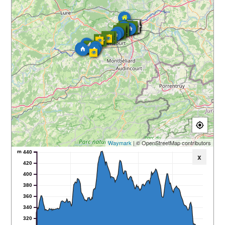
Waymark
| © OpenStreetMap contributors
m
440
x
420
400
380
360
340
320