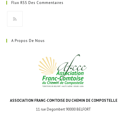
Flux RSS Des Commentaires
un
nouvel
onglet
S’ouvre
dans
A Propos De Nous
un
nouvel
onglet
ASSOCIATION FRANC-COMTOISE DU CHEMIN DE COMPOSTELLE
11 rue Degombert 90000 BELFORT