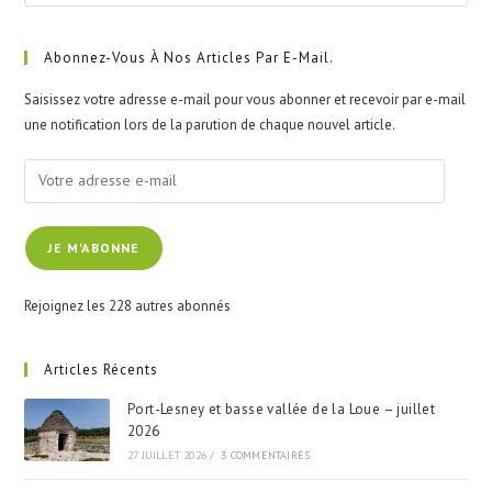
Esc
to
clo
Abonnez-Vous À Nos Articles Par E-Mail.
the
Saisissez votre adresse e-mail pour vous abonner et recevoir par e-mail
sea
une notification lors de la parution de chaque nouvel article.
pan
Votre
adresse
e-
JE M'ABONNE
mail
Rejoignez les 228 autres abonnés
Articles Récents
Port-Lesney et basse vallée de la Loue – juillet
2026
27 JUILLET 2026
/
3 COMMENTAIRES