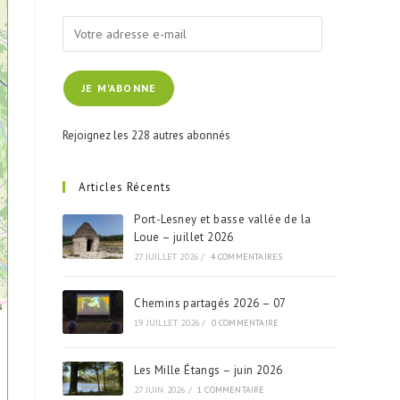
Votre
adresse
e-
JE M'ABONNE
mail
Rejoignez les 228 autres abonnés
Articles Récents
Port-Lesney et basse vallée de la
Loue – juillet 2026
27 JUILLET 2026
/
4 COMMENTAIRES
Chemins partagés 2026 – 07
s
19 JUILLET 2026
/
0 COMMENTAIRE
Les Mille Étangs – juin 2026
27 JUIN 2026
/
1 COMMENTAIRE