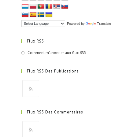
Powered by
Translate
Flux RSS
Comment m'abonner aux flux RSS
Flux RSS Des Publications
S’ouvre
dans
Flux RSS Des Commentaires
un
nouvel
onglet