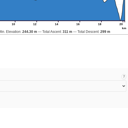
10
12
14
16
18
20
km
Min. Elevation:
244.30 m
Total Ascent:
311 m
Total Descent:
299 m
?