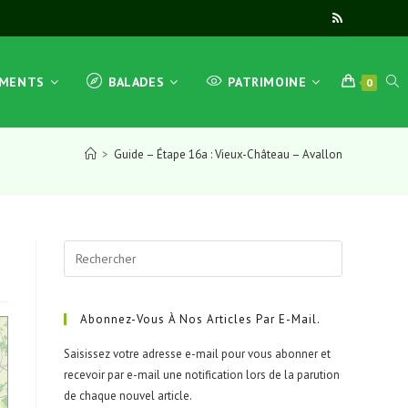
TOG
EMENTS
BALADES
PATRIMOINE
0
>
Guide – Étape 16a : Vieux-Château – Avallon
WEB
Press
SEA
Escape
to
close
Abonnez-Vous À Nos Articles Par E-Mail.
the
Saisissez votre adresse e-mail pour vous abonner et
search
recevoir par e-mail une notification lors de la parution
panel.
de chaque nouvel article.