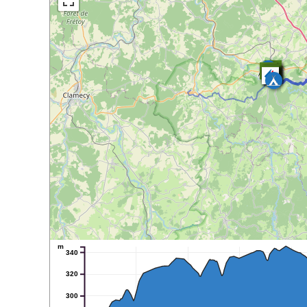
m
340
320
300