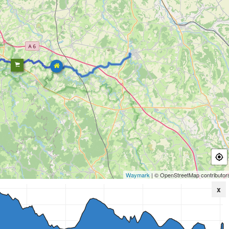
Waymark
| © OpenStreetMap contributor
x