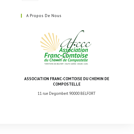
S’ouvre
dans
A Propos De Nous
un
nouvel
onglet
ASSOCIATION FRANC-COMTOISE DU CHEMIN DE
COMPOSTELLE
11 rue Degombert 90000 BELFORT