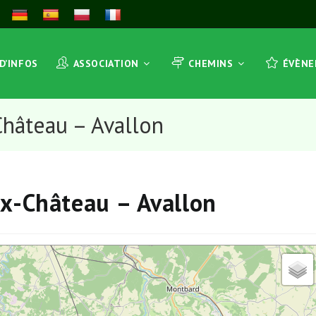
 D’INFOS
ASSOCIATION
CHEMINS
ÉVÈN
Château – Avallon
ux-Château – Avallon