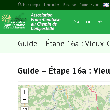
Skip
Mon compte
Liens utiles
Boutique
Abonnez-vous
to
content
ACCUEIL
FIL
Guide – Étape 16a : Vieux-
Guide – Étape 16a : Vie
+
−