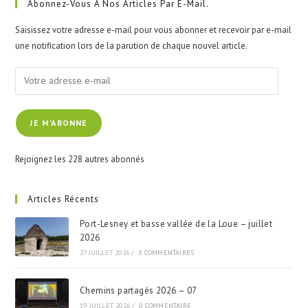
clo
Abonnez-Vous À Nos Articles Par E-Mail.
the
Saisissez votre adresse e-mail pour vous abonner et recevoir par e-mail
sea
une notification lors de la parution de chaque nouvel article.
pan
Votre
adresse
e-
JE M'ABONNE
mail
Rejoignez les 228 autres abonnés
Articles Récents
Port-Lesney et basse vallée de la Loue – juillet
2026
27 JUILLET 2026
/
3 COMMENTAIRES
Chemins partagés 2026 – 07
19 JUILLET 2026
/
0 COMMENTAIRE