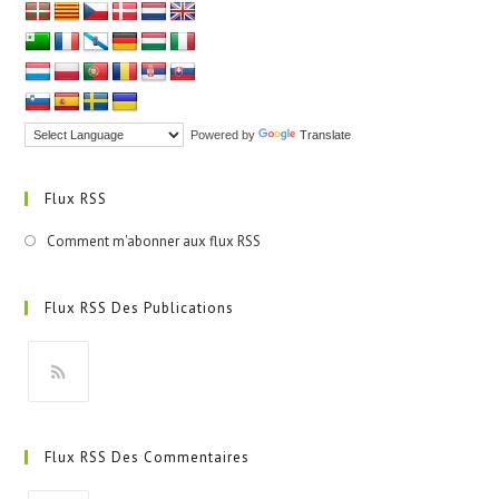
Powered by
Translate
Flux RSS
Comment m'abonner aux flux RSS
Flux RSS Des Publications
S’ouvre
dans
Flux RSS Des Commentaires
un
nouvel