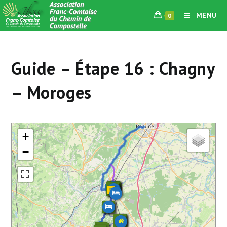
Skip
MENU
0
to
content
Guide – Étape 16 : Chagny
– Moroges
+
−