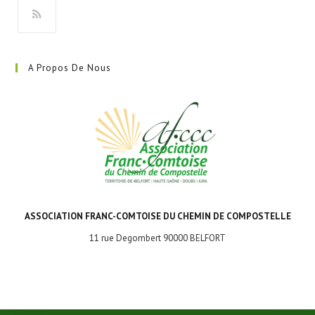
onglet
S’ouvre
dans
A Propos De Nous
un
nouvel
onglet
ASSOCIATION FRANC-COMTOISE DU CHEMIN DE COMPOSTELLE
11 rue Degombert 90000 BELFORT