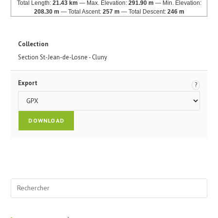
Total Length:
21.43 km
Max. Elevation:
291.90 m
Min. Elevation:
208.30 m
Total Ascent:
257 m
Total Descent:
246 m
Collection
Section St-Jean-de-Losne - Cluny
Export
?
Pre
Esc
to