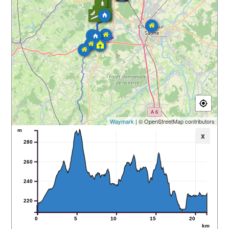
Waymark
| © OpenStreetMap contributors
m
x
280
260
240
220
0
5
10
15
20
km