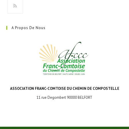
onglet
S’ouvre
dans
A Propos De Nous
un
nouvel
onglet
ASSOCIATION FRANC-COMTOISE DU CHEMIN DE COMPOSTELLE
11 rue Degombert 90000 BELFORT