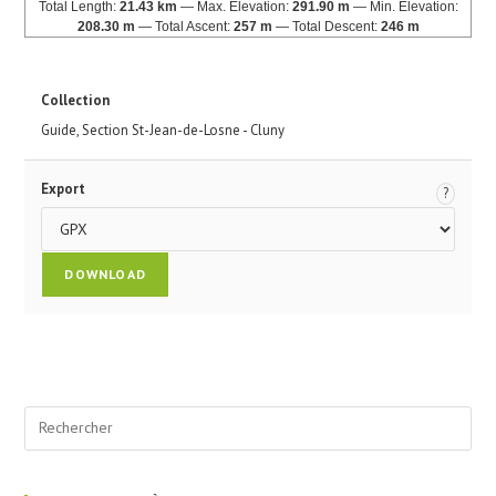
Total Length:
21.43 km
Max. Elevation:
291.90 m
Min. Elevation:
208.30 m
Total Ascent:
257 m
Total Descent:
246 m
Collection
Guide
,
Section St-Jean-de-Losne - Cluny
Export
?
Pre
Esc
to