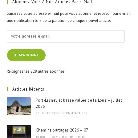
clo
Abonnez-Vous À Nos Articles Par E-Mail.
the
Saisissez votre adresse e-mail pour vous abonner et recevoir par e-mail
sea
une notification lors de la parution de chaque nouvel article.
pan
Votre
adresse
e-
JE M'ABONNE
mail
Rejoignez les 228 autres abonnés
Articles Récents
Port-Lesney et basse vallée de la Loue – juillet
2026
27 JUILLET 2026
/
3 COMMENTAIRES
Chemins partagés 2026 – 07
19 JUILLET 2026
/
0 COMMENTAIRE