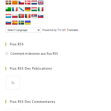
Powered by
Translate
Flux RSS
Comment m'abonner aux flux RSS
Flux RSS Des Publications
S’ouvre
dans
Flux RSS Des Commentaires
un
nouvel