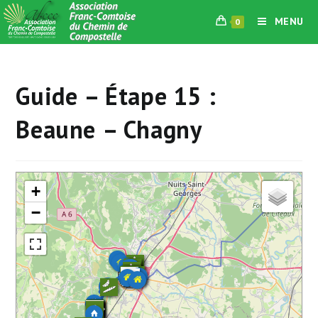
Skip
MENU
0
to
content
Guide – Étape 15 :
Beaune – Chagny
+
−