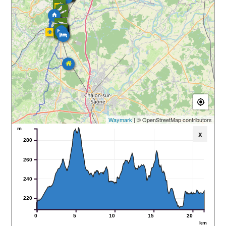
Waymark
| © OpenStreetMap contributors
m
x
280
260
240
220
0
5
10
15
20
km