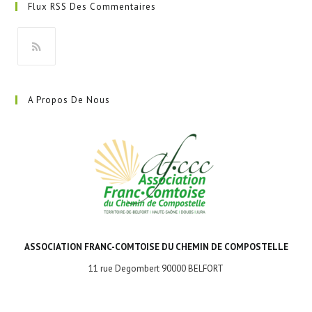
Flux RSS Des Commentaires
un
nouvel
onglet
S’ouvre
dans
A Propos De Nous
un
nouvel
onglet
ASSOCIATION FRANC-COMTOISE DU CHEMIN DE COMPOSTELLE
11 rue Degombert 90000 BELFORT