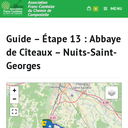
Skip
MENU
0
to
content
Guide – Étape 13 : Abbaye
de Cîteaux – Nuits-Saint-
Georges
+
−