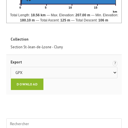
0
5
10
15
km
Total Length:
18.56 km
Max. Elevation:
207.00 m
Min. Elevation:
180.10 m
Total Ascent:
125 m
Total Descent:
106 m
Collection
Section St-Jean-de-Losne - Cluny
Export
?
Pre