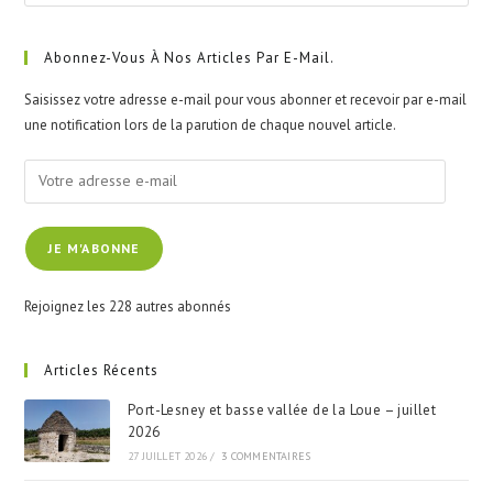
Esc
to
clo
Abonnez-Vous À Nos Articles Par E-Mail.
the
Saisissez votre adresse e-mail pour vous abonner et recevoir par e-mail
sea
une notification lors de la parution de chaque nouvel article.
pan
Votre
adresse
e-
JE M'ABONNE
mail
Rejoignez les 228 autres abonnés
Articles Récents
Port-Lesney et basse vallée de la Loue – juillet
2026
27 JUILLET 2026
/
3 COMMENTAIRES