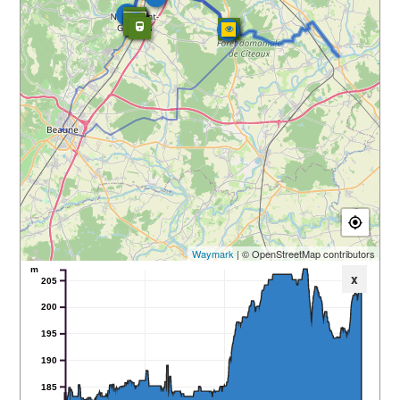
Waymark
| © OpenStreetMap contributors
m
x
205
200
195
190
185