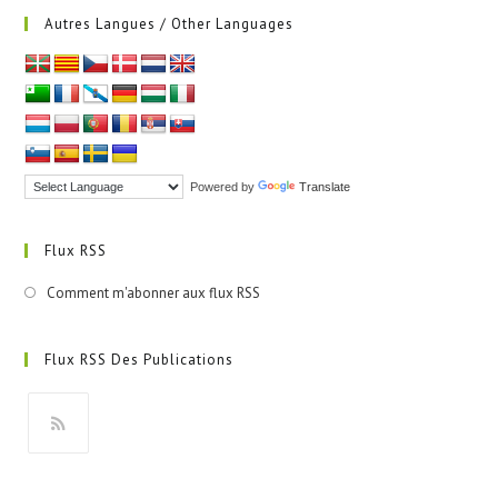
Autres Langues / Other Languages
Powered by
Translate
Flux RSS
Comment m'abonner aux flux RSS
Flux RSS Des Publications
S’ouvre
dans