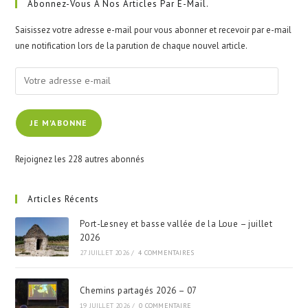
clo
Abonnez-Vous À Nos Articles Par E-Mail.
the
Saisissez votre adresse e-mail pour vous abonner et recevoir par e-mail
sea
une notification lors de la parution de chaque nouvel article.
pan
Votre
adresse
e-
JE M'ABONNE
mail
Rejoignez les 228 autres abonnés
Articles Récents
Port-Lesney et basse vallée de la Loue – juillet
2026
27 JUILLET 2026
/
4 COMMENTAIRES
Chemins partagés 2026 – 07
19 JUILLET 2026
/
0 COMMENTAIRE