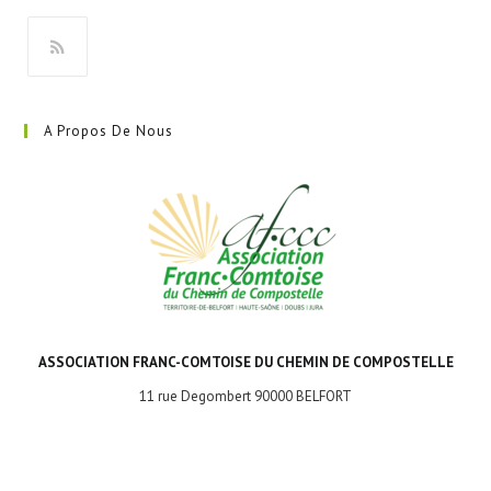
nouvel
onglet
S’ouvre
dans
A Propos De Nous
un
nouvel
onglet
ASSOCIATION FRANC-COMTOISE DU CHEMIN DE COMPOSTELLE
11 rue Degombert 90000 BELFORT