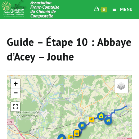
Skip
MENU
0
to
content
Guide – Étape 10 : Abbaye
d’Acey – Jouhe
+
−