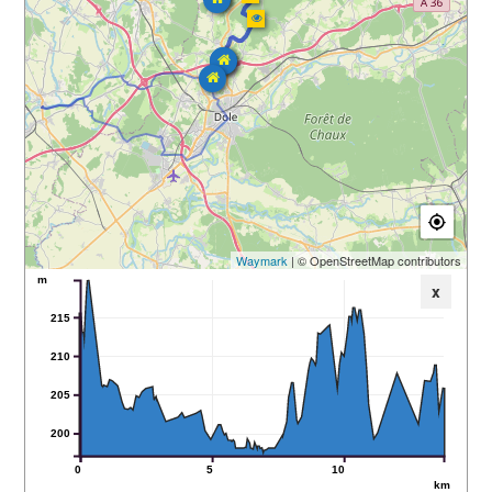
Waymark
| © OpenStreetMap contributors
m
x
215
210
205
200
0
5
10
km