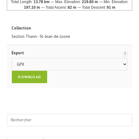
Total Length:
13.78 km
Max. Elevation:
219.80 m
Min. Elevation:
197.10 m
Total Ascent:
82 m
Total Descent:
91 m
Collection
Section Thann - St-Jean-de-Losne
Export
?
Pre
Esc
to